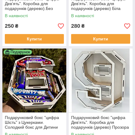
Девʼять". Коробка для
Девʼять". Коробка для
подарунків (дерево).Без
подарунків (дерево) Біла
кришки
кришка
В наявності
В наявності
250
280
₴
₴
Купити
Купити
Подарунок
Подарунковий бокс "цифра
Подарунковий бокс "цифра
Шість" з Цукерками.
Девʼять". Коробка для
Солодкий бокс для Дитини
подарунків (дерево) Прозора
кришка
В наявності
В наявності