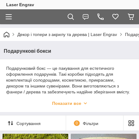
Laser Engrav
Декор і топери з акрилу та дерева | Laser Engrav
Подару
Подарункові бокси
Подарунковий бокс — це пакування для естетичного
оформлення подарунків. Такі коробки підходять для
комплектації солодощами, косметикою, прикрасами,
декором та іншими сувенірами. Вони виготовляються з
фанери / дерева та забезпечують надійне зберігання вмісту.
Завдяки технології лазерного гравіювання, бокси можна
Показати все
персоналізувати — нанести ім'я, логотип компанії або
вітальний текст.
Сортування
0
Фільтри