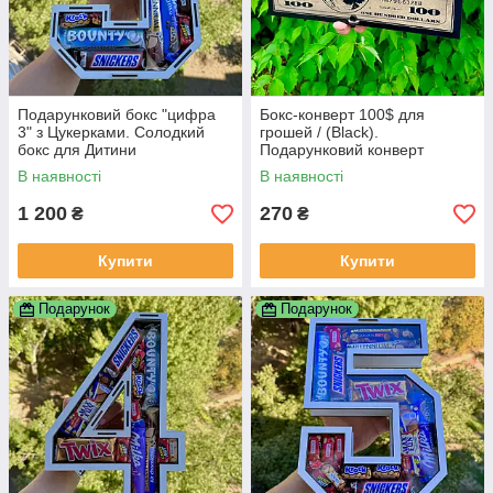
Подарунковий бокс "цифра
Бокс-конверт 100$ для
3" з Цукерками. Солодкий
грошей / (Black).
бокс для Дитини
Подарунковий конверт
В наявності
В наявності
1 200
270
₴
₴
Купити
Купити
Подарунок
Подарунок