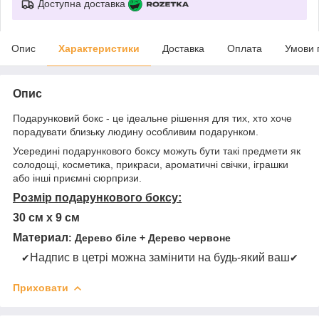
Доступна доставка
Опис
Характеристики
Доставка
Оплата
Умови 
Опис
Подарунковий бокс - це ідеальне рішення для тих, хто хоче
порадувати близьку людину особливим подарунком.
Усередині подарункового боксу можуть бути такі предмети як
солодощі, косметика, прикраси, ароматичні свічки, іграшки
або інші приємні сюрпризи.
Розмір подарункового боксу:
30 см х 9 см
Материал
: Дерево біле + Дерево червоне
Надпис в цетрі можна замінити на будь-який ваш
✔
✔
Приховати