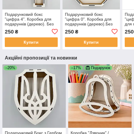
Подарунковий бокс
Подарунковий бокс
Пода
"цифра 4". Коробка для
"цифра 0". Коробка для
"циф
подарунків (дерево). Без
подарунків (дерево).Без
для 
кришки
кришки
(дер
250
250
250
₴
₴
Купити
Купити
Акційні пропозиції та новинки
–20%
–17%
Подарунок
Подарунковий Бокс з Гербом
Коробка "Дзвоник" /