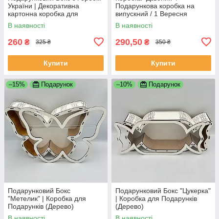
України | Декоративна
Подарункова коробка на
картонна коробка для
випускний / 1 Вересня
подарунків | Біла
В наявності
В наявності
260
290,50
₴
₴
325 ₴
350 ₴
Купити
Купити
–15%
Подарунок
–10%
Подарунок
Подарунковий Бокс
Подарунковий Бокс "Цукерка"
"Метелик" | Коробка для
| Коробка для Подарунків
Подарунків (Дерево)
(Дерево)
В наявності
В наявності