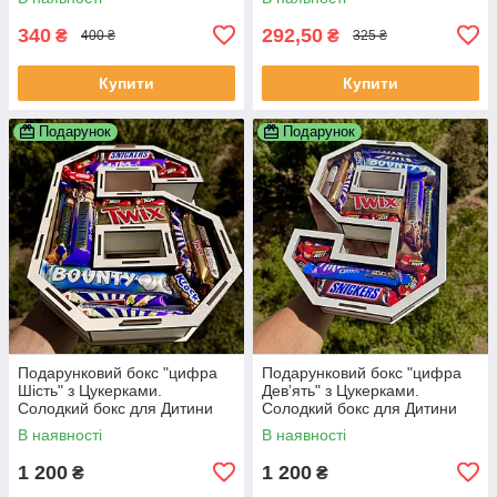
340
292,50
₴
₴
400 ₴
325 ₴
Купити
Купити
Подарунок
Подарунок
Подарунковий бокс "цифра
Подарунковий бокс "цифра
Шість" з Цукерками.
Девʼять" з Цукерками.
Солодкий бокс для Дитини
Солодкий бокс для Дитини
В наявності
В наявності
1 200
1 200
₴
₴