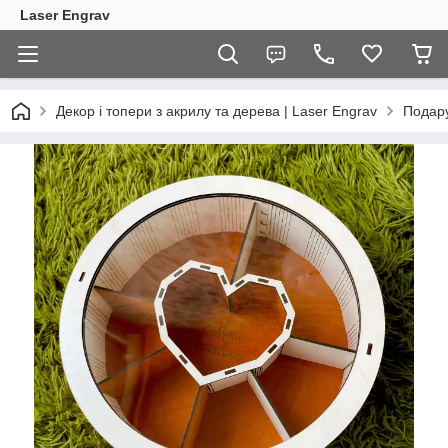
Laser Engrav
Декор і топери з акрилу та дерева | Laser Engrav
Подару