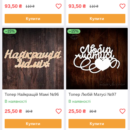
93,50
93,50
₴
₴
110 ₴
110 ₴
Купити
Купити
–15%
–15%
Топер Найкращій Мамі №96
Топер Любій Матусі №97
В наявності
В наявності
25,50
25,50
₴
₴
30 ₴
30 ₴
Купити
Купити