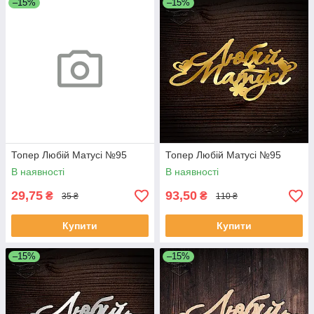
–15%
–15%
Топер Любій Матусі №95
Топер Любій Матусі №95
В наявності
В наявності
29,75
93,50
₴
₴
35 ₴
110 ₴
Купити
Купити
–15%
–15%