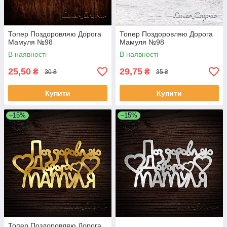
Топер Поздоровляю Дорога
Топер Поздоровляю Дорога
Мамуля №98
Мамуля №98
В наявності
В наявності
25,50
29,75
₴
₴
30 ₴
35 ₴
Купити
Купити
–15%
–15%
Топер Поздоровляю Дорога