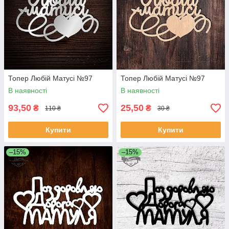
Топер Любій Матусі №97
Топер Любій Матусі №97
В наявності
В наявності
93,50
25,50
₴
₴
110 ₴
30 ₴
Купити
Купити
–15%
–15%