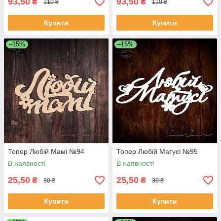
93,50
93,50
₴
₴
110 ₴
110 ₴
Купити
Купити
–15%
–15%
Топер Любій Мамі №94
Топер Любій Матусі №95
В наявності
В наявності
25,50
25,50
₴
₴
30 ₴
30 ₴
Купити
Купити