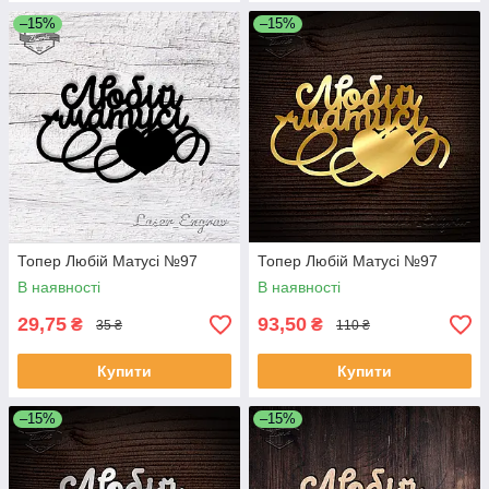
–15%
–15%
Топер Любій Матусі №97
Топер Любій Матусі №97
В наявності
В наявності
29,75
93,50
₴
₴
35 ₴
110 ₴
Купити
Купити
–15%
–15%