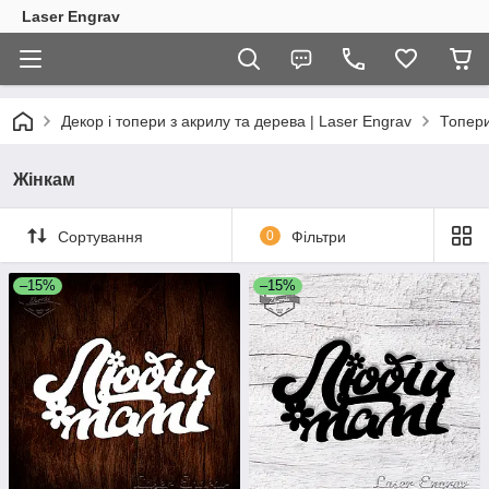
Laser Engrav
Декор і топери з акрилу та дерева | Laser Engrav
Топер
Жінкам
Сортування
0
Фільтри
–15%
–15%