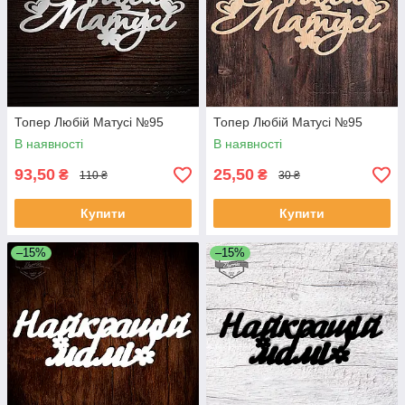
Топер Любій Матусі №95
Топер Любій Матусі №95
В наявності
В наявності
93,50
25,50
₴
₴
110 ₴
30 ₴
Купити
Купити
–15%
–15%