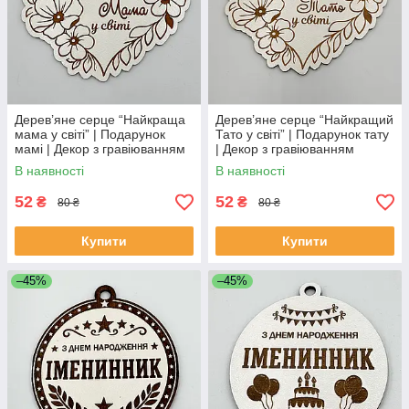
Дерев’яне серце “Найкраща
Дерев’яне серце “Найкращий
мама у світі” | Подарунок
Тато у світі” | Подарунок тату
мамі | Декор з гравіюванням
| Декор з гравіюванням
В наявності
В наявності
52
52
₴
₴
80 ₴
80 ₴
Купити
Купити
–45%
–45%