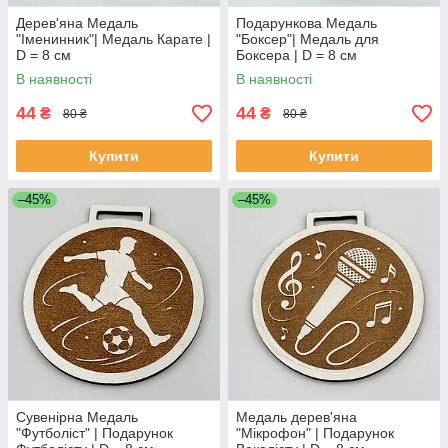
Дерев'яна Медаль
Подарункова Медаль
"Іменинник"| Медаль Карате |
"Боксер"| Медаль для
D = 8 см
Боксера | D = 8 см
В наявності
В наявності
44
44
₴
₴
80 ₴
80 ₴
Купити
Купити
–45%
–45%
Сувенірна Медаль
Медаль дерев'яна
"Футболіст" | Подарунок
"Мікрофон" | Подарунок