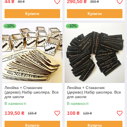
44
290,50
₴
₴
80 ₴
350 ₴
Купити
Купити
–10%
–10%
Ленійка + Стаканчик
Ленійка + Стаканчик
(дерево).Набір школяра. Все
(дерево).Набір школяра. Все
для школи
для школи
В наявності
В наявності
139,50
108
₴
₴
155 ₴
120 ₴
Купити
Купити