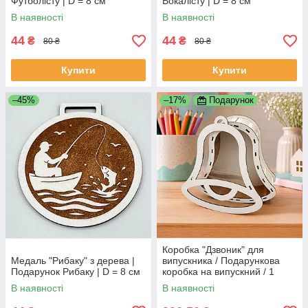
Футболісту | D = 8 см
Вокалісту | D = 8 см
В наявності
В наявності
44
44
₴
₴
80 ₴
80 ₴
Купити
Купити
–45%
–17%
Подарунок
Коробка "Дзвоник" для
Медаль "Рибаку" з дерева |
випускника / Подарункова
Подарунок Рибаку | D = 8 см
коробка на випускний / 1
Вересня
В наявності
В наявності