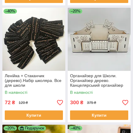
–40%
–20%
Ленійка + Стаканчик
Органайзер для Школи.
(дерево).Набір школяра. Все
Органайзер дерево.
для школи
Канцелярський органайзер
В наявності
В наявності
72
300
₴
₴
120 ₴
375 ₴
Купити
Купити
–20%
Подарунок
–40%