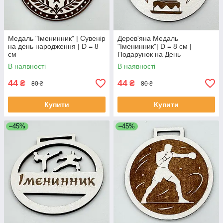
Медаль "Іменинник" | Сувенір
Дерев'яна Медаль
на день народження | D = 8
"Іменинник"| D = 8 см |
см
Подарунок на День
Народження
В наявності
В наявності
44
44
₴
₴
80 ₴
80 ₴
Купити
Купити
–45%
–45%