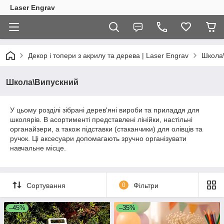
Laser Engrav
Декор і топери з акрилу та дерева | Laser Engrav
Школа
Школа\Випускний
У цьому розділі зібрані дерев'яні вироби та приладдя для
школярів. В асортименті представлені лінійки, настільні
органайзери, а також підставки (стаканчики) для олівців та
ручок. Ці аксесуари допомагають зручно організувати
навчальне місце.
Сортування
0
Фільтри
–45%
–35%