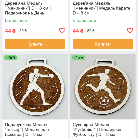
Дерев'яна Медаль
Дерев'яна Медаль
"Іменинник"| D = 8 см |
"Іменинник"| Медаль Карате |
Подарунок на День
D = 8 см
Народження
В наявності
В наявності
44
44
₴
₴
80 ₴
80 ₴
Купити
Купити
–45%
–45%
Подарункова Медаль
Сувенірна Медаль
"Боксер"| Медаль для
"Футболіст" | Подарунок
Боксера | D = 8 см
Футболісту | D = 8 см