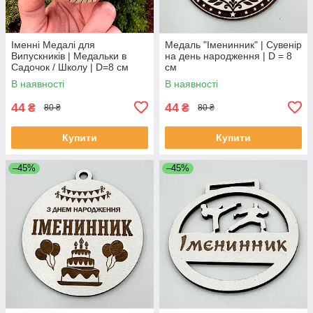
Іменні Медалі для
Медаль "Іменинник" | Сувенір
Випускників | Медальки в
на день народження | D = 8
Садочок / Школу | D=8 см
см
В наявності
В наявності
44
44
₴
₴
80 ₴
80 ₴
Купити
Купити
–45%
–45%