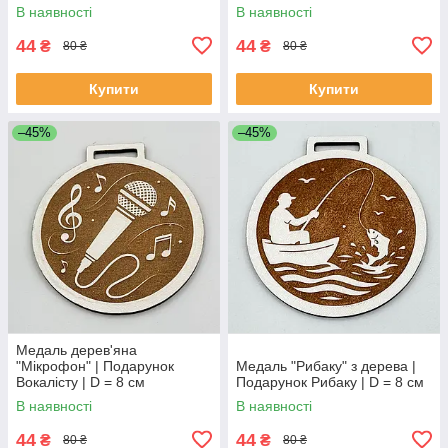
В наявності
В наявності
44
44
₴
₴
80 ₴
80 ₴
Купити
Купити
–45%
–45%
Медаль дерев'яна
"Мікрофон" | Подарунок
Медаль "Рибаку" з дерева |
Вокалісту | D = 8 см
Подарунок Рибаку | D = 8 см
В наявності
В наявності
44
44
₴
₴
80 ₴
80 ₴