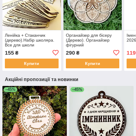
Ленійка + Стаканчик
Органайзер для бісеру
Імен
(дерево).Набір школяра.
(Дерево). Органайзер
2026
Все для школи
фігурний
155
290
119
₴
₴
Купити
Купити
Акційні пропозиції та новинки
–45%
–45%