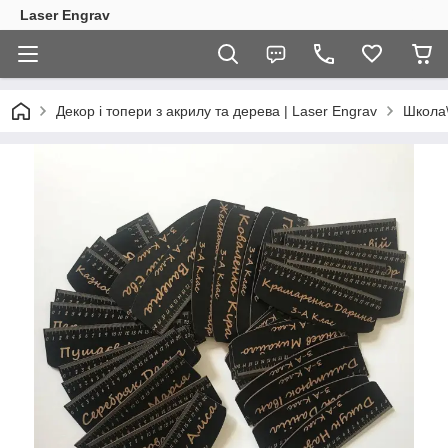
Laser Engrav
Декор і топери з акрилу та дерева | Laser Engrav
Школа