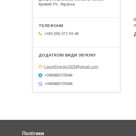
Кривий Ріг, Україна
В
п
+380 (98) 072-59-48
LaserEngrav2025@gmail.com
+380980725948
+380980725948
Політики