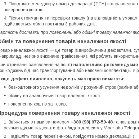
Повідомте менеджеру номер декларації (ТТН) відправлення та 
повернення коштів.
Після отримання та перевірки товару (на відповідність умова
здійснюється обмін протягом 3 робочих днів.
артість доставки при поверненні або обміні товару належної яко
Обмін та повернення товарів неналежної якості
овар неналежної якості — це товар із виробничими дефектами, с
наприклад, невірно виконане гравіювання), які роблять використа
ри отриманні замовлення на пошті
наполегливо рекомендуємо 
ошкоджень під час транспортування або неповної комплектації. У р
Якщо дефект виявлено, покупець має право вимагати:
безкоштовного усунення недоліків у розумний строк (заміна аб
обміну на аналогічний товар належної якості;
повернення коштів за товар.
Процедура повернення товару неналежної якості
Зв'яжіться з нами за номером
+380 (98) 072-59-48
та повідомт
рекомендуємо надіслати фото/відео дефекту у Viber або Telegra
Надішліть товар перевізником, повідомте номер декларації (ТТ