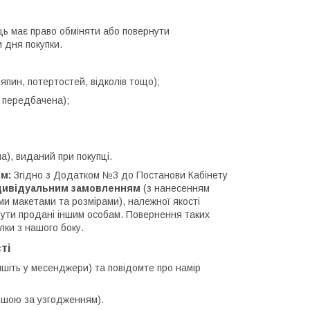
ць має право обміняти або повернути
 дня покупки.
ряпин, потертостей, відколів тощо);
а передбачена);
а), виданий при покупці.
м:
Згідно з Додатком №3 до Постанови Кабінету
індивідуальним замовленням
(з нанесенням
ми макетами та розмірами), належної якості
 бути продані іншим особам. Повернення таких
лки з нашого боку.
ті
шіть у месенджери) та повідомте про намір
ншою за узгодженням).