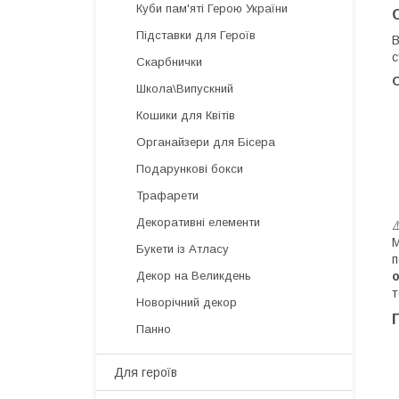
Куби пам'яті Герою України
Підставки для Героїв
В
с
Скарбнички
Школа\Випускний
Кошики для Квітів
Органайзери для Бісера
Подарункові бокси
Трафарети
Декоративні елементи
М
Букети із Атласу
п
Декор на Великдень
т
Новорічний декор
Панно
Для героїв