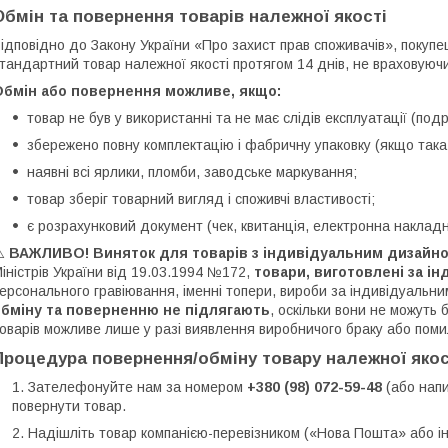
Обмін та повернення товарів належної якості
ідповідно до Закону України «Про захист прав споживачів», покупе
тандартний товар належної якості протягом 14 днів, не враховуючи
Обмін або повернення можливе, якщо:
товар не був у використанні та не має слідів експлуатації (под
збережено повну комплектацію і фабричну упаковку (якщо так
наявні всі ярлики, пломби, заводське маркування;
товар зберіг товарний вигляд і споживчі властивості;
є розрахунковий документ (чек, квитанція, електронна накладн
⚠️
ВАЖЛИВО! Виняток для товарів з індивідуальним дизайно
іністрів України від 19.03.1994 №172,
товари, виготовлені за 
ерсонального гравіювання, іменні топери, вироби за індивідуальни
обміну та поверненню не підлягають
, оскільки вони не можуть
оварів можливе лише у разі виявлення виробничого браку або поми
Процедура повернення/обміну товару належної якос
Зателефонуйте нам за номером
+380 (98) 072-59-48
(або напи
повернути товар.
Надішліть товар компанією-перевізником («Нова Пошта» або і