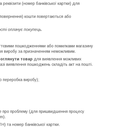
реквізити (номер банківської картки) для
м повернення) кошти повертаються або
сті оплачує покупець.
уттєвими пошкодженнями або помилками магазину
ння виробу за призначенням неможливим.
оглянути товар
для виявлення можливих
азі виявлення пошкоджень складіть акт на пошті.
о переробка виробу);
е про проблему (для пришвидшення процесу
m).
Н) та номер банківської картки.