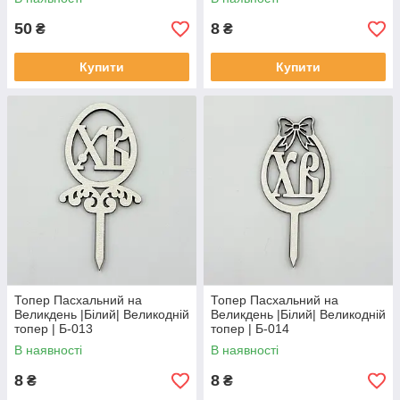
50
8
₴
₴
Купити
Купити
Топер Пасхальний на
Топер Пасхальний на
Великдень |Білий| Великодній
Великдень |Білий| Великодній
топер | Б-013
топер | Б-014
В наявності
В наявності
8
8
₴
₴