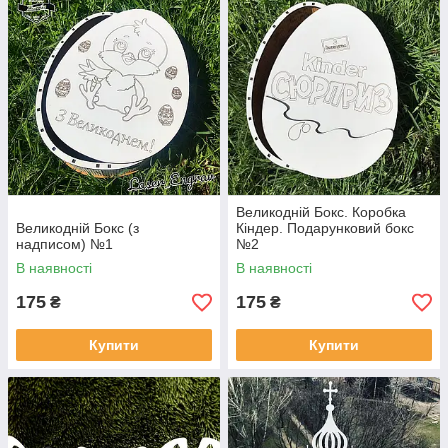
Великодній Бокс. Коробка
Великодній Бокс (з
Кіндер. Подарунковий бокс
надписом) №1
№2
В наявності
В наявності
175
175
₴
₴
Купити
Купити