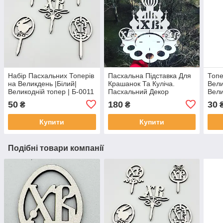
Набір Пасхальних Топерів
Пасхальна Підставка Для
Топе
на Великдень |Білий|
Крашанок Та Куліча.
Вели
Великодній топер | Б-0011
Пасхальний Декор
Вели
50
180
30
₴
₴
Купити
Купити
Подібні товари компанії