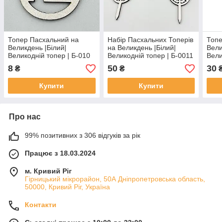
Топер Пасхальний на
Набір Пасхальних Топерів
Топе
Великдень |Білий|
на Великдень |Білий|
Вели
Великодній топер | Б-010
Великодній топер | Б-0011
Вели
8
50
30
₴
₴
Купити
Купити
Про нас
99% позитивних з 306 відгуків за рік
Працює з 18.03.2024
м. Кривий Ріг
Гірницький мікрорайон, 50А Дніпропетровська область,
50000, Кривий Ріг, Україна
Контакти