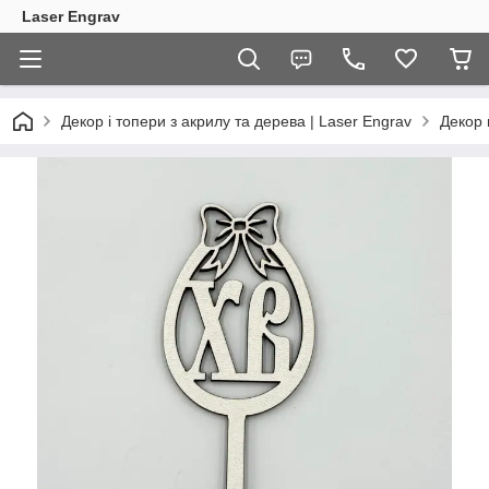
Laser Engrav
Декор і топери з акрилу та дерева | Laser Engrav
Декор 