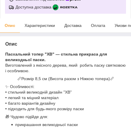
Доступна доставка
Опис
Характеристики
Доставка
Оплата
Умови п
Опис
Пасхальний топер "ХВ" — стильна прикраса для
великодньої паски.
Виготовлений з якісного дерева, який робить паску святковою
і особливою.
📏Розмір 8,5 см (Висота разом з Ніжкою топера)📏
✨ Особливості:
• стильний великодній дизайн "ХВ"
• легкий та міцний матеріал
• багато варіантів дизайну
• підходить для будь-якого розміру паски
🎁 Чудово підійде для:
прикрашання великодньої паски