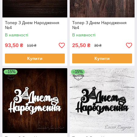
Топер З Днем Народження
Топер З Днем Народження
№4
№4
В наявності
В наявності
93,50
25,50
₴
₴
110 ₴
30 ₴
Купити
Купити
–15%
–15%