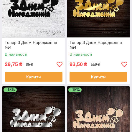
Топер З Днем Народження
Топер З Днем Народження
№4
№4
В наявності
В наявності
29,75
93,50
₴
₴
35 ₴
110 ₴
Купити
Купити
–15%
–15%