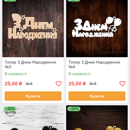
Топер З Днем Народження
Топер З Днем Народження
№3
№4
В наявності
В наявності
25,50
25,50
₴
₴
30 ₴
30 ₴
Купити
Купити
–15%
–15%