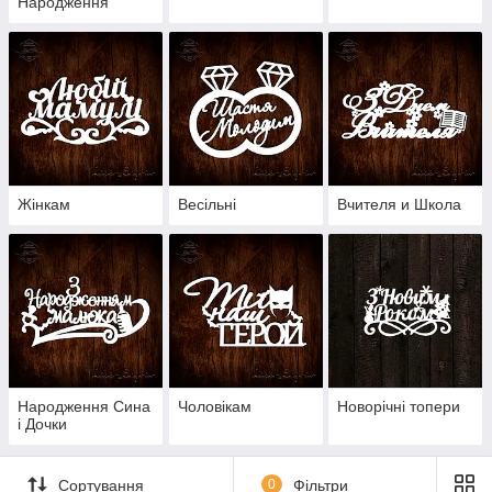
Народження
Жінкам
Весільні
Вчителя и Школа
Народження Сина
Чоловікам
Новорічні топери
і Дочки
Сортування
0
Фільтри