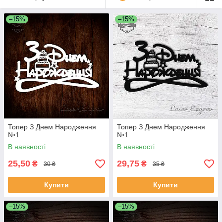
–15%
–15%
Топер З Днем Народження
Топер З Днем Народження
№1
№1
В наявності
В наявності
25,50
29,75
₴
₴
30 ₴
35 ₴
Купити
Купити
–15%
–15%