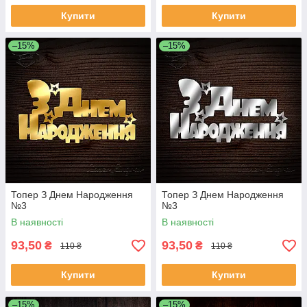
Купити
Купити
–15%
–15%
Топер З Днем Народження
Топер З Днем Народження
№3
№3
В наявності
В наявності
93,50
93,50
₴
₴
110 ₴
110 ₴
Купити
Купити
–15%
–15%