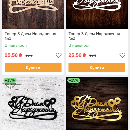
Топер З Днем Народження
Топер З Днем Народження
№1
№2
В наявності
В наявності
25,50
25,50
₴
₴
30 ₴
30 ₴
Купити
Купити
–15%
–15%