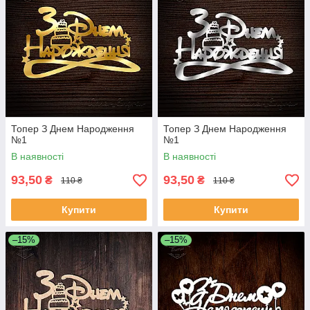
Топер З Днем Народження
Топер З Днем Народження
№1
№1
В наявності
В наявності
93,50
93,50
₴
₴
110 ₴
110 ₴
Купити
Купити
–15%
–15%