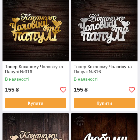
Топер Коханому Чоловіку та
Топер Коханому Чоловіку та
Папулі №316
Папулі №316
В наявності
В наявності
155
155
₴
₴
Купити
Купити