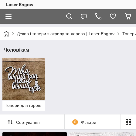
Laser Engrav
Декор і топери з акрилу та дерева | Laser Engrav
Топер
Чоловікам
Топери для героїв
Сортування
0
Фільтри