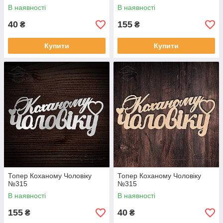
В наявності
В наявності
40
155
₴
₴
Купити
Купити
Топер Коханому Чоловіку
Топер Коханому Чоловіку
№315
№315
В наявності
В наявності
155
40
₴
₴