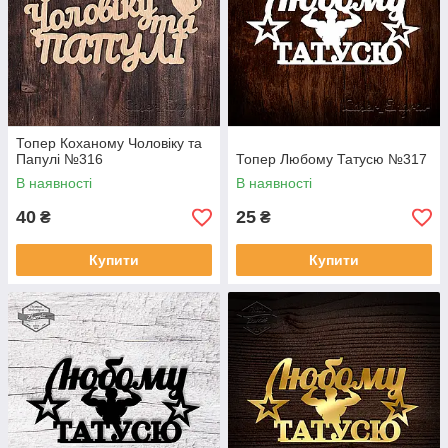
Топер Коханому Чоловіку та
Папулі №316
Топер Любому Татусю №317
В наявності
В наявності
40
25
₴
₴
Купити
Купити