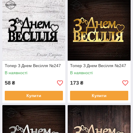
Топер З Днем Весілля №247
Топер З Днем Весілля №247
В наявності
В наявності
58
173
₴
₴
Купити
Купити