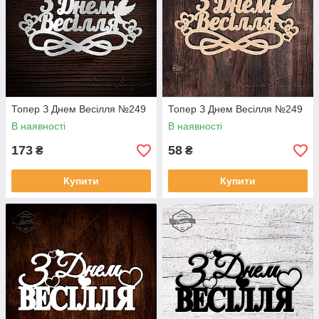
Топер З Днем Весілля №249
Топер З Днем Весілля №249
В наявності
В наявності
173
58
₴
₴
Купити
Купити