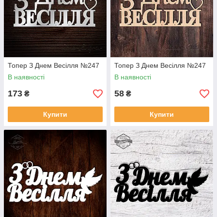
Топер З Днем Весілля №247
Топер З Днем Весілля №247
В наявності
В наявності
173
58
₴
₴
Купити
Купити