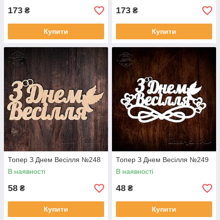
173
173
₴
₴
Купити
Купити
Топер З Днем Весілля №248
Топер З Днем Весілля №249
В наявності
В наявності
58
48
₴
₴
Купити
Купити