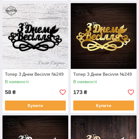
Топер З Днем Весілля №249
Топер З Днем Весілля №249
В наявності
В наявності
58
173
₴
₴
Купити
Купити