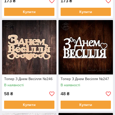
173
173
₴
₴
Купити
Купити
Топер З Днем Весілля №246
Топер З Днем Весілля №247
В наявності
В наявності
58
48
₴
₴
Купити
Купити