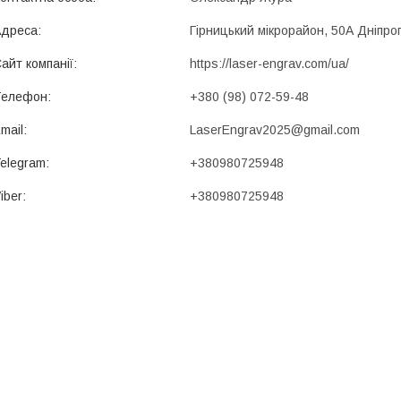
Гірницький мікрорайон, 50А Дніпроп
https://laser-engrav.com/ua/
+380 (98) 072-59-48
LaserEngrav2025@gmail.com
+380980725948
+380980725948