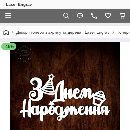
Laser Engrav
Декор і топери з акрилу та дерева | Laser Engrav
Топер
–15%