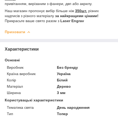
привітанням, вирізаним з фанери, двп або акрилу.
Наш магазин пропонує вибір більше ніж
350шт.
різних
надписів з різного матеріалу
за найкращими цінами!
Прикрасьте ваше свято разом з
Laser Engrav
Приховати
Характеристики
Основні
Виробник
Без бренду
Країна виробник
Україна
Колір
Білий
Матеріал
Дерево
Ширина
3 мм
Користувацькі характеристики
Тематика свята
День народження
Тип
Топер