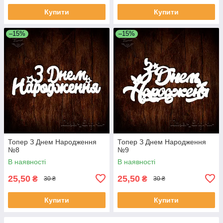
Купити
Купити
–15%
–15%
Топер З Днем Народження
Топер З Днем Народження
№8
№9
В наявності
В наявності
25,50
25,50
₴
₴
30 ₴
30 ₴
Купити
Купити