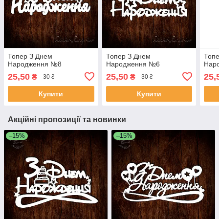
Топер З Днем
Топер З Днем
Топе
Народження №8
Народження №6
Нар
25,50
25,50
25,
₴
₴
30 ₴
30 ₴
Купити
Купити
Акційні пропозиції та новинки
–15%
–15%