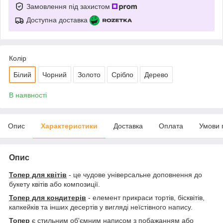
Замовлення під захистом
Доступна доставка
Колір
Білий
Чорний
Золото
Срібло
Дерево
В наявності
Опис
Характеристики
Доставка
Оплата
Умови 
Опис
Топер для квітів
- це чудове універсальне доповнення до
букету квітів або композиції.
Топер для кондитерів
- елемент прикраси тортів, бісквітів,
капкейків та інших десертів у вигляді неїстівного напису.
Топер
є стильним об'ємним написом з побажанням або