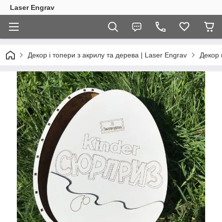
Laser Engrav
Декор і топери з акрилу та дерева | Laser Engrav
Декор 