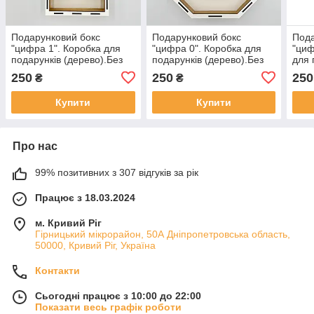
Подарунковий бокс
Подарунковий бокс
Пода
"цифра 1". Коробка для
"цифра 0". Коробка для
"циф
подарунків (дерево).Без
подарунків (дерево).Без
для 
кришки
кришки
(дер
250
250
250
₴
₴
Купити
Купити
Про нас
99% позитивних з 307 відгуків за рік
Працює з 18.03.2024
м. Кривий Ріг
Гірницький мікрорайон, 50А Дніпропетровська область,
50000, Кривий Ріг, Україна
Контакти
Сьогодні працює з 10:00 до 22:00
Показати весь графік роботи