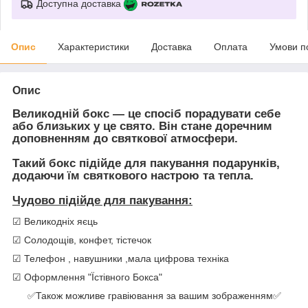
Доступна доставка
Опис
Характеристики
Доставка
Оплата
Умови п
Опис
Великодній бокс —
це спосіб порадувати себе
або близьких у це свято. Він стане доречним
доповненням до святкової атмосфери.
Такий
бокс
підійде для пакування подарунків,
додаючи їм святкового настрою та тепла.
Чудово підійде для пакування:
☑ Великодніх яєць
☑ Солодощів, конфет, тістечок
☑ Телефон , навушники ,мала цифрова техніка
☑ Оформлення "Їстівного Бокса"
✅Також можливе гравіювання за вашим зображенням✅