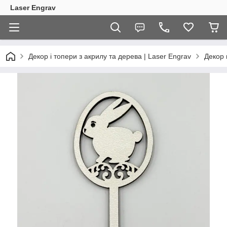
Laser Engrav
Декор і топери з акрилу та дерева | Laser Engrav
Декор 