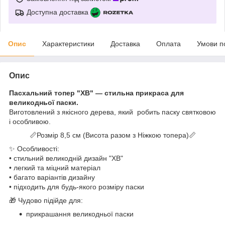
Доступна доставка
Опис
Характеристики
Доставка
Оплата
Умови п
Опис
Пасхальний топер "ХВ" — стильна прикраса для
великодньої паски.
Виготовлений з якісного дерева, який робить паску святковою
і особливою.
📏Розмір 8,5 см (Висота разом з Ніжкою топера)📏
✨ Особливості:
• стильний великодній дизайн "ХВ"
• легкий та міцний матеріал
• багато варіантів дизайну
• підходить для будь-якого розміру паски
🎁 Чудово підійде для:
прикрашання великодньої паски