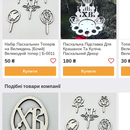
Набір Пасхальних Топерів
Пасхальна Підставка Для
Топе
на Великдень |Білий|
Крашанок Та Куліча.
Вели
Великодній топер | Б-0011
Пасхальний Декор
Вели
50
180
30
₴
₴
Купити
Купити
Подібні товари компанії