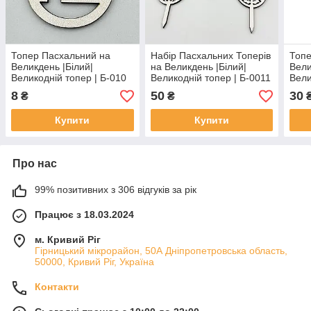
Топер Пасхальний на
Набір Пасхальних Топерів
Топе
Великдень |Білий|
на Великдень |Білий|
Вели
Великодній топер | Б-010
Великодній топер | Б-0011
Вели
8
50
30
₴
₴
Купити
Купити
Про нас
99% позитивних з 306 відгуків за рік
Працює з 18.03.2024
м. Кривий Ріг
Гірницький мікрорайон, 50А Дніпропетровська область,
50000, Кривий Ріг, Україна
Контакти