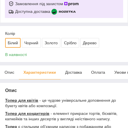
Замовлення під захистом
Доступна доставка
Колір
Білий
Чорний
Золото
Срібло
Дерево
В наявності
Опис
Характеристики
Доставка
Оплата
Умови 
Опис
Топер для квітів
- це чудове універсальне доповнення до
букету квітів або композиції.
Топер для кондитерів
- елемент прикраси тортів, бісквітів,
капкейків та інших десертів у вигляді неїстівного напису.
Топер
є стильним об'ємним написом з побажанням або