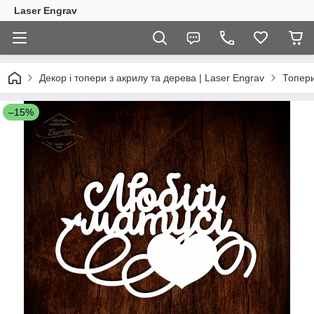
Laser Engrav
Декор і топери з акрилу та дерева | Laser Engrav
Топер
–15%