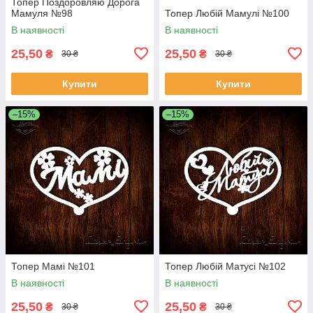
Топер Поздоровляю Дорога
Мамуля №98
Топер Любій Мамулі №100
В наявності
В наявності
25,50
25,50
₴
₴
30 ₴
30 ₴
Купити
Купити
–15%
–15%
Топер Мамі №101
Топер Любій Матусі №102
В наявності
В наявності
25,50
25,50
₴
₴
30 ₴
30 ₴