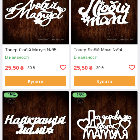
Топер Любій Матусі №95
Топер Любій Мамі №94
В наявності
В наявності
25,50
25,50
₴
₴
30 ₴
30 ₴
Купити
Купити
–15%
–15%