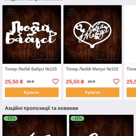
Топер Любій Бабусі №115
Топер Любій Матусі №102
Топе
25,50
25,50
25,
₴
₴
30 ₴
30 ₴
Купити
Купити
Акційні пропозиції та новинки
–15%
–15%