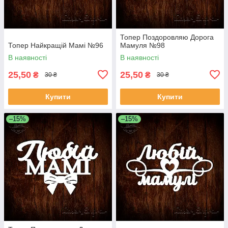
Топер Поздоровляю Дорога
Топер Найкращій Мамі №96
Мамуля №98
В наявності
В наявності
25,50
25,50
₴
₴
30 ₴
30 ₴
Купити
Купити
–15%
–15%