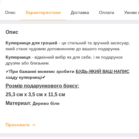
Опис
Характеристики
Доставка
Оплата
Умови 
Опис
Купюрниця для грошей
- це стильний та зручний аксесуар,
який стане чудовим доповненням до вашого подарунка.
Купюрниця
- відмінний вибір як для себе, і як подарунок
друзям або близьким.
✔
При бажанні можемо зробити
БУДЬ-ЯКИЙ ВАШ НАПИС
ззаду купюрниці✔
Розмір подарункового боксу:
25,3 см х 3,5 см х 11,5 см
Материал
: Дерево біле
Приховати