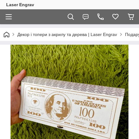
Laser Engrav
Декор і топери з акрилу та дерева | Laser Engrav
Подару