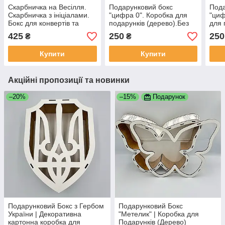
Скарбничка на Весілля.
Подарунковий бокс
Пода
Скарбничка з ініціалами.
"цифра 0". Коробка для
"циф
Бокс для конвертів та
подарунків (дерево).Без
для 
грошей 30×20×16 см
кришки
(дер
425
250
250
₴
₴
Купити
Купити
Акційні пропозиції та новинки
–20%
–15%
Подарунок
Подарунковий Бокс з Гербом
Подарунковий Бокс
України | Декоративна
"Метелик" | Коробка для
картонна коробка для
Подарунків (Дерево)