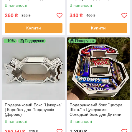
подарунків | Біла
В наявності
В наявності
260
340
₴
₴
325 ₴
400 ₴
Купити
Купити
–10%
Подарунок
Подарунок
Подарунковий Бокс "Цукерка"
Подарунковий бокс "цифра
| Коробка для Подарунків
Шість" з Цукерками.
(Дерево)
Солодкий бокс для Дитини
В наявності
В наявності
292,50
1 200
₴
₴
325 ₴