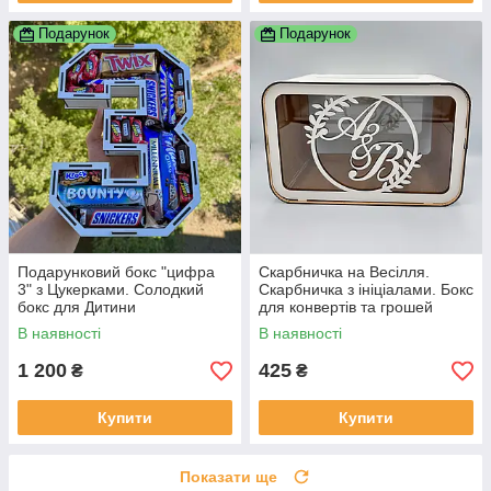
Подарунок
Подарунок
Подарунковий бокс "цифра
Скарбничка на Весілля.
3" з Цукерками. Солодкий
Скарбничка з ініціалами. Бокс
бокс для Дитини
для конвертів та грошей
30×20×16 см
В наявності
В наявності
1 200
425
₴
₴
Купити
Купити
Показати ще