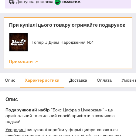
Доступна доставка
При купівлі цього товару отримайте подарунок
Топер З Днем Народження №4
Приховати
Опис
Характеристики
Доставка
Оплата
Умови 
Опис
Подарунковий набір
"Бокс Цифра з Цукерками"
- це
оригінальний та стильний спосіб привітати з важливою
подією!
Усередині
вишуканої коробки у формі цифри ховаються
улюблені солодощі, які порадують як дітей, так і дорослих.