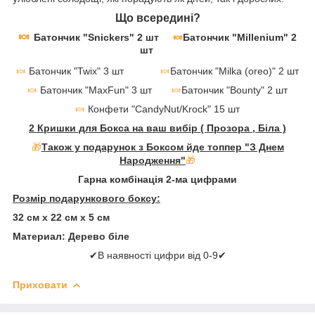
Що всередині?
🍬
Батончик "Snickers" 2 шт
🍬
Батончик "Millenium" 2
шт
🍬
Батончик "Twix" 3 шт
🍬
Батончик "Milka (oreo)" 2 шт
🍬
Батончик "MaxFun" 3 шт
🍬
Батончик "Bounty" 2 шт
🍬
Конфети "CandyNut/Krock" 15 шт
2 Кришки для Бокса на ваш вибір ( Прозора , Біла )
🎁
Також у подарунок з Боксом йде топпер "З Днем
Народження"
🎁
Гарна комбінація 2-ма цифрами
Розмір подарункового боксу:
32 см х 22 см х 5 см
Материал: Дерево біле
✔В наявності цифри від 0-9✔
Приховати