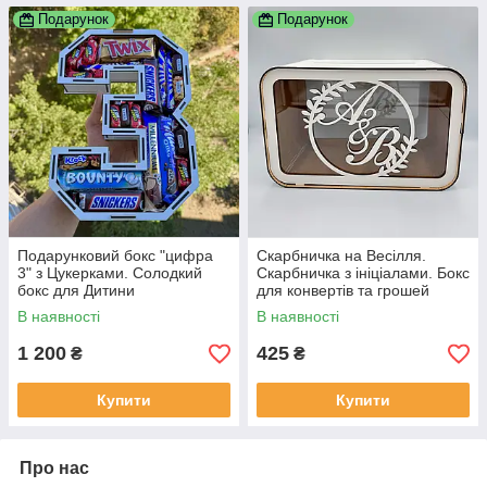
Подарунок
Подарунок
Подарунковий бокс "цифра
Скарбничка на Весілля.
3" з Цукерками. Солодкий
Скарбничка з ініціалами. Бокс
бокс для Дитини
для конвертів та грошей
30×20×16 см
В наявності
В наявності
1 200
425
₴
₴
Купити
Купити
Про нас