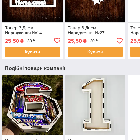
Топер З Днем
Топер З Днем
Топе
Народження №14
Народження №27
Нар
25,50
25,50
25,
₴
₴
30 ₴
30 ₴
Купити
Купити
Подібні товари компанії