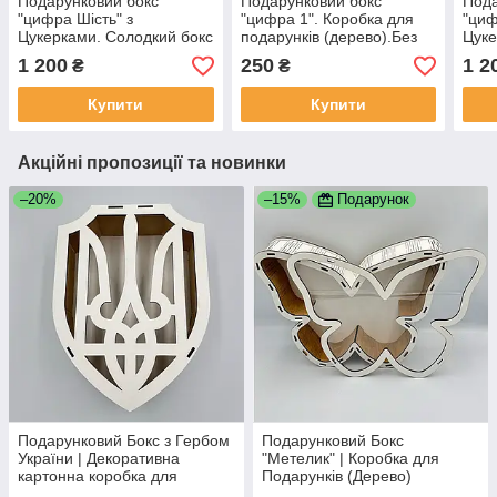
Подарунковий бокс
Подарунковий бокс
Пода
"цифра Шість" з
"цифра 1". Коробка для
"циф
Цукерками. Солодкий бокс
подарунків (дерево).Без
Цуке
для Дитини
кришки
для 
1 200
250
1 2
₴
₴
Купити
Купити
Акційні пропозиції та новинки
–20%
–15%
Подарунок
Подарунковий Бокс з Гербом
Подарунковий Бокс
України | Декоративна
"Метелик" | Коробка для
картонна коробка для
Подарунків (Дерево)
подарунків | Біла