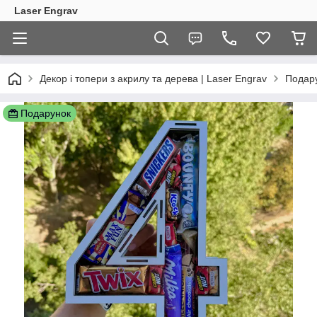
Laser Engrav
Декор і топери з акрилу та дерева | Laser Engrav
Подару
Подарунок