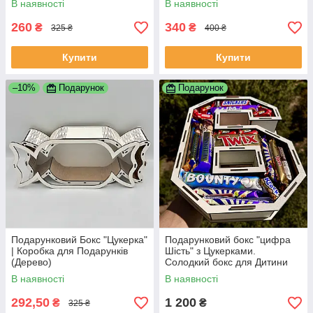
В наявності
В наявності
260
340
₴
₴
325 ₴
400 ₴
Купити
Купити
–10%
Подарунок
Подарунок
Подарунковий Бокс "Цукерка"
Подарунковий бокс "цифра
| Коробка для Подарунків
Шість" з Цукерками.
(Дерево)
Солодкий бокс для Дитини
В наявності
В наявності
292,50
1 200
₴
₴
325 ₴