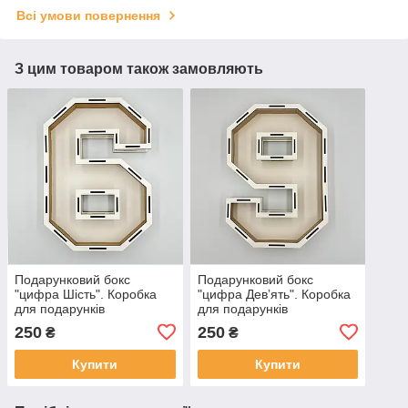
Всі умови повернення
З цим товаром також замовляють
Подарунковий бокс
Подарунковий бокс
"цифра Шість". Коробка
"цифра Девʼять". Коробка
для подарунків
для подарунків
(дерево).Без кришки
(дерево).Без кришки
250
250
₴
₴
Купити
Купити