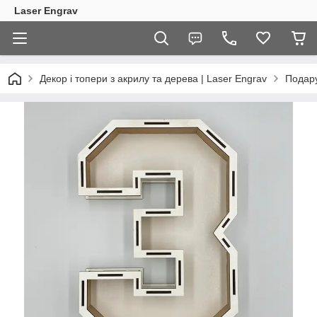
Laser Engrav
Декор і топери з акрилу та дерева | Laser Engrav
Подару