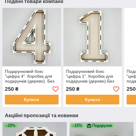
Подібні товари компанії
Подарунковий бокс
Подарунковий бокс
Пода
"цифра 4". Коробка для
"цифра 1". Коробка для
"циф
подарунків (дерево). Без
подарунків (дерево).Без
пода
кришки
кришки
кри
250
250
250
₴
₴
Купити
Купити
Акційні пропозиції та новинки
–20%
–15%
Подарунок