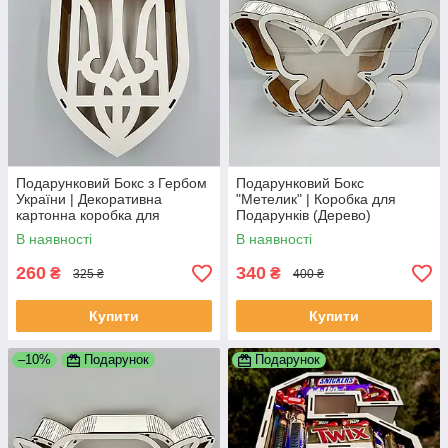
Подарунковий Бокс з Гербом
Подарунковий Бокс
України | Декоративна
"Метелик" | Коробка для
картонна коробка для
Подарунків (Дерево)
подарунків | Біла
В наявності
В наявності
260
340
₴
₴
325 ₴
400 ₴
Купити
Купити
–10%
Подарунок
Подарунок