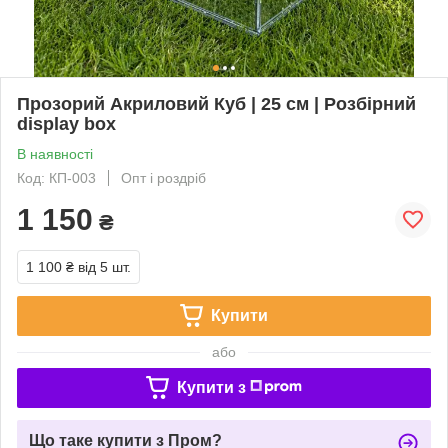
Прозорий Акриловий Куб | 25 см | Розбірний
display box
В наявності
Код: КП-003
Опт і роздріб
1 150
₴
1 100 ₴
від 5 шт.
Купити
або
Купити з
Що таке купити з Пром?