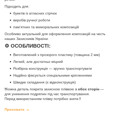
Підходить для:
букетів із атласних стрічок
виробів ручної роботи
пам’ятних та меморіальних композицій
Особливо актуальний для оформлення композицій на честь
наших Захисників України.
⚙️
ОСОБЛИВОСТІ:
Виготовлений з прозорого пластику (товщина 2 мм)
Легкий, але достатньо міцний
Розбірна конструкція — зручно транспортувати
Надійно фіксується спеціальними кріпленнями
Швидке складання (є відеоінструкція)
❗Кожна деталь покрита захисною плівкою
з обох сторін
—
для уникнення подряпин під час транспортування.
Перед використанням плівку потрібно зняти.❗
Приховати