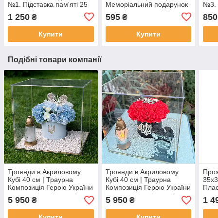
№1. Підставка пам'яті 25
Меморіальний подарунок
№3. 
см.
| Гравіювання на акрилі |
см.
1 250
595
850
₴
₴
Пам'ять про близьку
людину
Купити
Купити
Подібні товари компанії
Троянди в Акриловому
Троянди в Акриловому
Проз
Кубі 40 см | Траурна
Кубі 40 см | Траурна
35х3
Композиція Герою України
Композиція Герою України
Плас
5 950
5 950
1 4
₴
₴
Купити
Купити