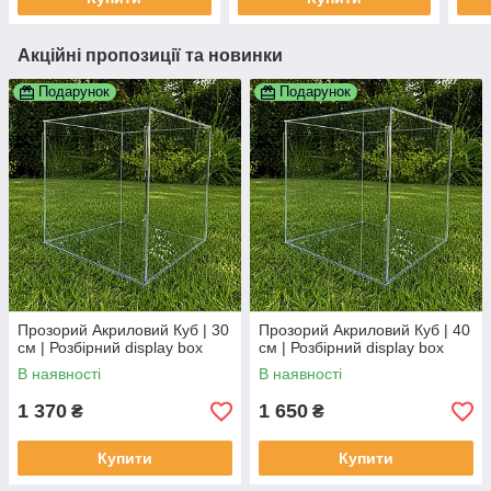
Акційні пропозиції та новинки
Подарунок
Подарунок
Прозорий Акриловий Куб | 30
Прозорий Акриловий Куб | 40
см | Розбірний display box
см | Розбірний display box
В наявності
В наявності
1 370
1 650
₴
₴
Купити
Купити