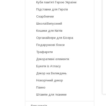
Куби пам'яті Герою України
Підставки для Героїв
Скарбнички
Школа\Випускний
Кошики для Квітів
Органайзери для Бісера
Подарункові бокси
Трафарети
Декоративні елементи
Букети із Атласу
Декор на Великдень
Новорічний декор
Панно
Штампи для тканини