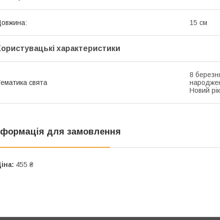
овжина:
15 см
Користувацькі характеристики
8 березн
ематика свята
народжен
Новий рік
нформація для замовлення
іна:
455 ₴