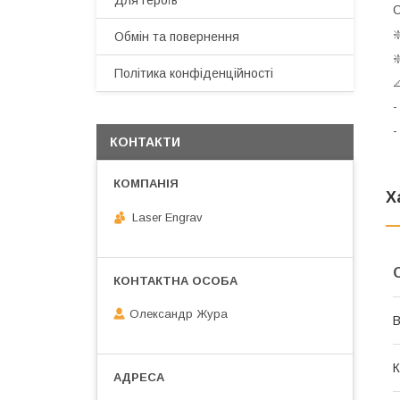
Для героїв
С
❇
Обмін та повернення
❇
Політика конфіденційності

-
-
КОНТАКТИ
Х
Laser Engrav
Олександр Жура
В
К