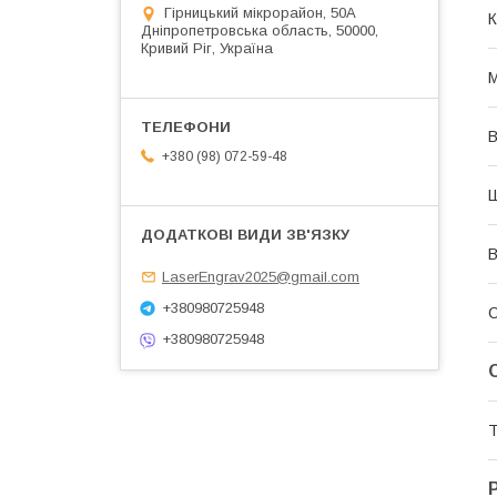
Гірницький мікрорайон, 50А
К
Дніпропетровська область, 50000,
Кривий Ріг, Україна
М
В
+380 (98) 072-59-48
В
LaserEngrav2025@gmail.com
+380980725948
+380980725948
Т