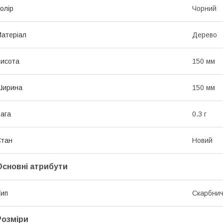
олір
Чорний
атеріал
Дерево
исота
150 мм
Ширина
150 мм
ага
0.3 г
Стан
Новий
Основні атрибути
ип
Скарбнич
Розміри