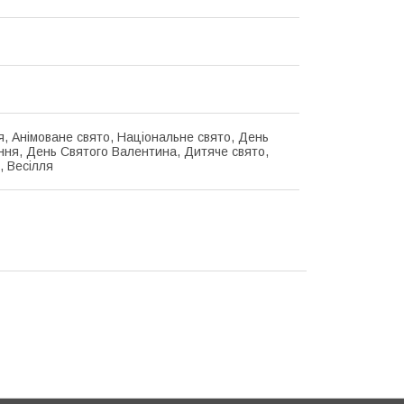
я, Анімоване свято, Національне свято, День
ня, День Святого Валентина, Дитяче свято,
, Весілля