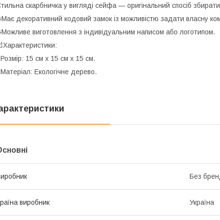
тильна скарбничка у вигляді сейфа — оригінальний спосіб збирати
️Має декоративний кодовий замок із можливістю задати власну ко
️Можливе виготовлення з індивідуальним написом або логотипом.
Характеристики:
 Розмір: 15 см х 15 см х 15 см.
 Матеріал: Екологічне дерево.
арактеристики
Основні
иробник
Без брен
раїна виробник
Україна