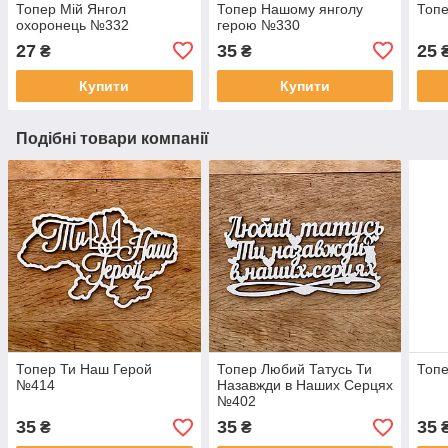
Топер Мій Янгол
Топер Нашому янголу
Топе
охоронець №332
герою №330
27
35
25
₴
₴
Купити
Купити
Подібні товари компанії
Топер Ти Наш Герой
Топер Любий Татусь Ти
Топ
№414
Назавжди в Наших Серцях
№402
35
35
35
₴
₴