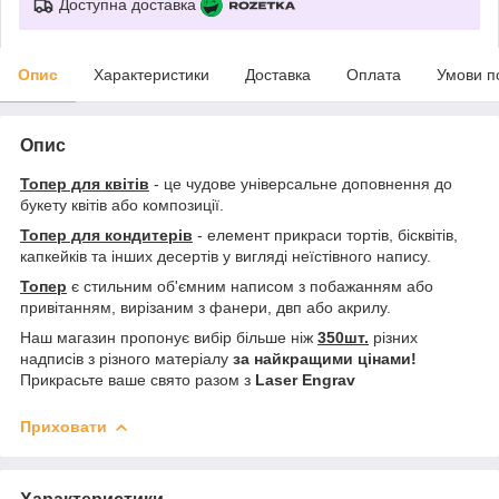
Доступна доставка
Опис
Характеристики
Доставка
Оплата
Умови п
Опис
Топер для квітів
- це чудове універсальне доповнення до
букету квітів або композиції.
Топер для кондитерів
- елемент прикраси тортів, бісквітів,
капкейків та інших десертів у вигляді неїстівного напису.
Топер
є стильним об'ємним написом з побажанням або
привітанням, вирізаним з фанери, двп або акрилу.
Наш магазин пропонує вибір більше ніж
350шт.
різних
надписів з різного матеріалу
за найкращими цінами!
Прикрасьте ваше свято разом з
Laser Engrav
Приховати