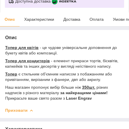
Доступна доставка
Опис
Характеристики
Доставка
Оплата
Умови п
Опис
Топер для квітів
- це чудове універсальне доповнення до
букету квітів або композиції.
Топер для кондитерів
- елемент прикраси тортів, бісквітів,
капкейків та інших десертів у вигляді неїстівного напису.
Топер
є стильним об'ємним написом з побажанням або
привітанням, вирізаним з фанери, двп або акрилу.
Наш магазин пропонує вибір більше ніж
350шт.
різних
надписів з різного матеріалу
за найкращими цінами!
Прикрасьте ваше свято разом з
Laser Engrav
Приховати