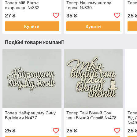
Топер Мій Янгол
Топер Нашому янголу
Топе
охоронець №332
герою №330
27
35
25
₴
₴
Купити
Купити
Подібні товари компанії
Топер Найкращому Сину
Топер Твій Вічний Сон,
Топе
Від Мами №477
наш Вічний Спокій №478
Від 
№49
25
25
25
₴
₴