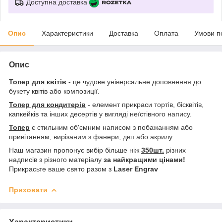
Доступна доставка
Опис
Характеристики
Доставка
Оплата
Умови п
Опис
Топер для квітів
- це чудове універсальне доповнення до
букету квітів або композиції.
Топер для кондитерів
- елемент прикраси тортів, бісквітів,
капкейків та інших десертів у вигляді неїстівного напису.
Топер
є стильним об'ємним написом з побажанням або
привітанням, вирізаним з фанери, двп або акрилу.
Наш магазин пропонує вибір більше ніж
350шт.
різних
надписів з різного матеріалу
за найкращими цінами!
Прикрасьте ваше свято разом з
Laser Engrav
Приховати