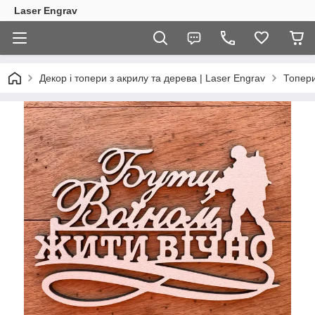
Laser Engrav
Декор і топери з акрилу та дерева | Laser Engrav
Топер