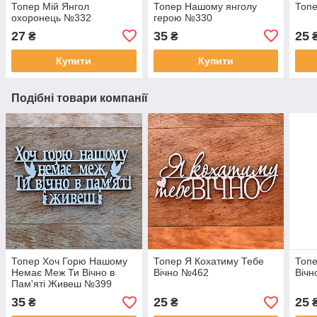
Топер Мій Янгол
Топер Нашому янголу
Топе
охоронець №332
герою №330
27
35
25
₴
₴
Купити
Купити
Подібні товари компанії
Топер Хоч Горю Нашому
Топер Я Кохатиму Тебе
Топе
Немає Меж Ти Вічно в
Вічно №462
Віч
Пам'яті Живеш №399
35
25
25
₴
₴