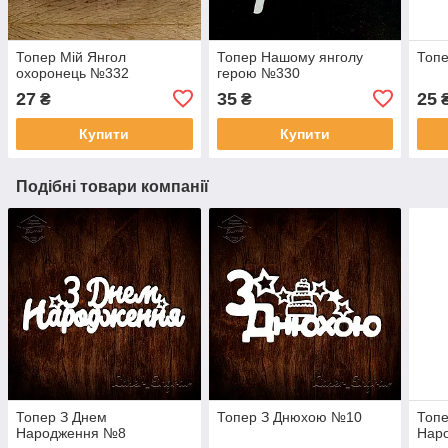
Топер Мій Янгол
Топер Нашому янголу
Топе
охоронець №332
герою №330
27
35
25
₴
₴
Купити
Купити
Подібні товари компанії
Топер З Днем
Топер З Днюхою №10
Топе
Народження №8
Нар