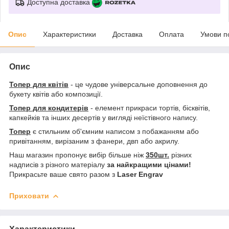
Доступна доставка
Опис
Характеристики
Доставка
Оплата
Умови п
Опис
Топер для квітів
- це чудове універсальне доповнення до
букету квітів або композиції.
Топер для кондитерів
- елемент прикраси тортів, бісквітів,
капкейків та інших десертів у вигляді неїстівного напису.
Топер
є стильним об'ємним написом з побажанням або
привітанням, вирізаним з фанери, двп або акрилу.
Наш магазин пропонує вибір більше ніж
350шт.
різних
надписів з різного матеріалу
за найкращими цінами!
Прикрасьте ваше свято разом з
Laser Engrav
Приховати