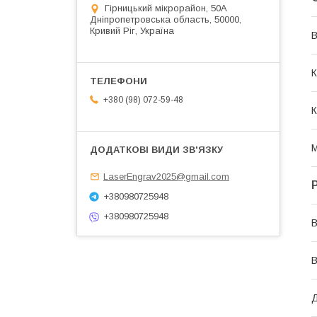
Гірницький мікрорайон, 50А
Дніпропетровська область, 50000,
Кривий Ріг, Україна
В
К
+380 (98) 072-59-48
К
М
LaserEngrav2025@gmail.com
+380980725948
+380980725948
В
В