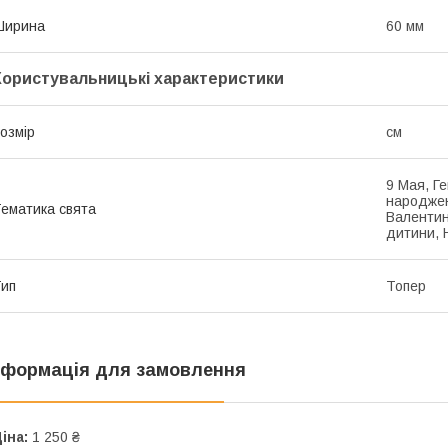
Ширина
60 мм
Користувальницькі характеристики
озмір
см
9 Мая, Г
народжен
ематика свята
Валентин
дитини, Н
ип
Топер
нформація для замовлення
іна:
1 250 ₴