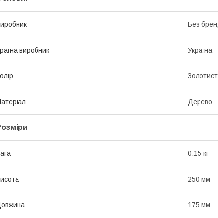
иробник
Без брен
раїна виробник
Україна
олір
Золотист
атеріал
Дерево
Розміри
ага
0.15 кг
исота
250 мм
Довжина
175 мм