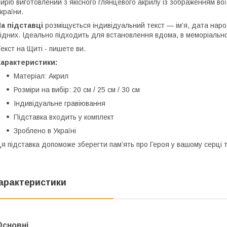
иріб виготовлений з якісного глянцевого акрилу із зображенням во
країни.
а підставці
розміщується індивідуальний текст — ім’я, дата народ
ідних. Ідеально підходить для встановлення вдома, в меморіальному
екст на Щиті - пишете ви.
Характеристики:
Матеріал: Акрил
Розміри на вибір: 20 см / 25 см / 30 см
Індивідуальне гравіювання
Підставка входить у комплект
Зроблено в Україні
я підставка допоможе зберегти пам’ять про Героя у вашому серці 
арактеристики
Основні