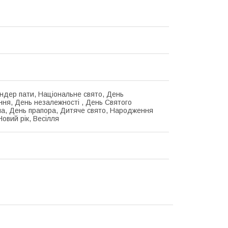
ендер пати, Національне свято, День
ня, День незалежності , День Святого
а, День прапора, Дитяче свято, Народження
овий рік, Весілля