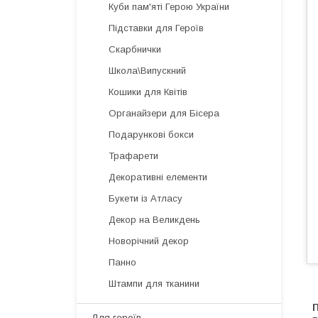
Куби пам'яті Герою України
Підставки для Героїв
Скарбнички
Школа\Випускний
Кошики для Квітів
Органайзери для Бісера
Подарункові бокси
Трафарети
Декоративні елементи
Букети із Атласу
Декор на Великдень
Новорічний декор
Панно
Штампи для тканини