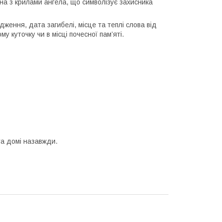
їна з крилами ангела, що символізує захисника
ження, дата загибелі, місце та теплі слова від
 куточку чи в місці почесної пам’яті.
та домі назавжди.