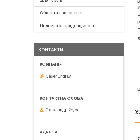
Для героїв
В
У
Обмін та повернення
Н
р
Політика конфіденційності
Т
КОНТАКТИ
Laser Engrav
Ц
Олександр Жура
Х