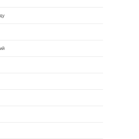
ду
ий