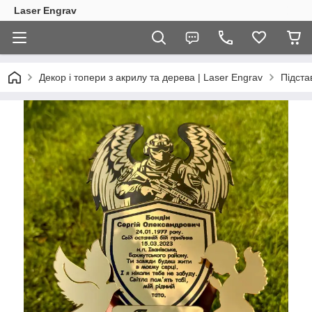
Laser Engrav
Декор і топери з акрилу та дерева | Laser Engrav
Підста