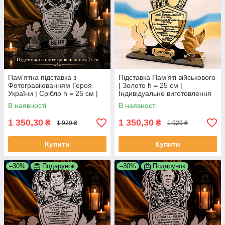
Пам'ятна підставка з
Підставка Пам’яті військового
Фотогравіюванням Героя
| Золото h = 25 см |
України | Срібло h = 25 см |
Індивідуальне виготовлення
Індивідуальне виготовлення
В наявності
В наявності
1 350,30
1 350,30
₴
₴
1 929 ₴
1 929 ₴
Купити
Купити
–30%
Подарунок
–30%
Подарунок