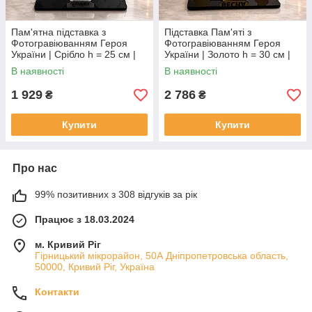
Пам'ятна підставка з
Підставка Пам'яті з
Фотогравіюванням Героя
Фотогравіюванням Героя
України | Срібло h = 25 см |
України | Золото h = 30 см |
Індивідуальне виготовлення
Індивідуальне виготовлення
В наявності
В наявності
1 929
2 786
₴
₴
Купити
Купити
Про нас
99% позитивних з 308 відгуків за рік
Працює з 18.03.2024
м. Кривий Ріг
Гірницький мікрорайон, 50А Дніпропетровська область,
50000, Кривий Ріг, Україна
Контакти