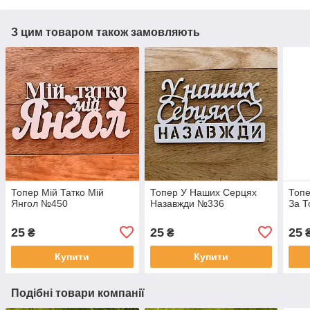
З цим товаром також замовляють
Топер Мій Татко Мій
Топер У Наших Серцях
Топе
Янгол №450
Назавжди №336
За 
25
25
25
₴
₴
Купити
Купити
Подібні товари компанії