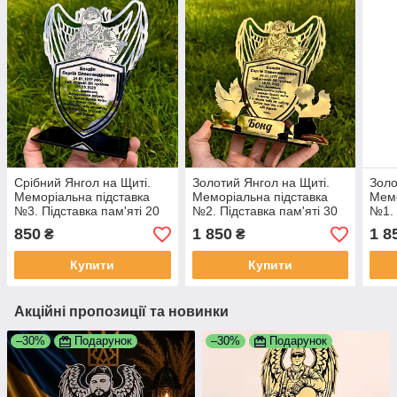
Срібний Янгол на Щиті.
Золотий Янгол на Щиті.
Золо
Меморіальна підставка
Меморіальна підставка
Мемо
№3. Підставка пам'яті 20
№2. Підставка пам'яті 30
№1. 
см.
см.
см.
850
1 850
1 8
₴
₴
Купити
Купити
Акційні пропозиції та новинки
–30%
Подарунок
–30%
Подарунок