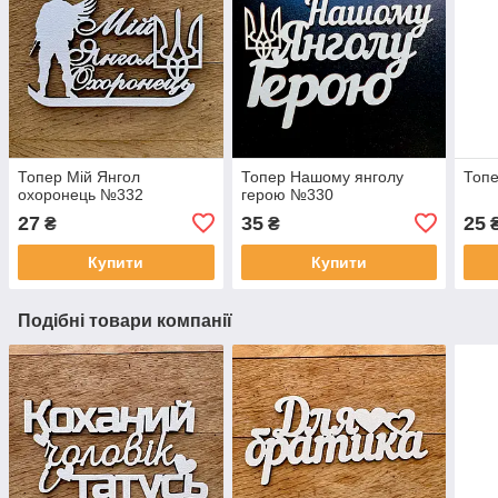
Топер Мій Янгол
Топер Нашому янголу
Топе
охоронець №332
герою №330
27
35
25
₴
₴
Купити
Купити
Подібні товари компанії