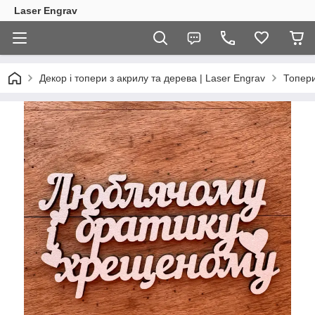
Laser Engrav
Декор і топери з акрилу та дерева | Laser Engrav
Топер