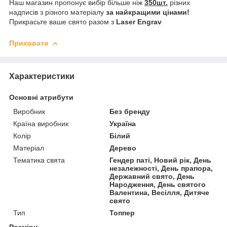
Наш магазин пропонує вибір більше ніж
350шт.
різних
надписів з різного матеріалу
за найкращими цінами!
Прикрасьте ваше свято разом з
Laser Engrav
Приховати
Характеристики
Основні атрибути
Виробник
Без бренду
Країна виробник
Україна
Колір
Білий
Матеріал
Дерево
Тематика свята
Гендер паті, Новий рік, День
незалежності, День прапора,
Державний свято, День
Народження, День святого
Валентина, Весілля, Дитяче
свято
Тип
Топпер
Розміри