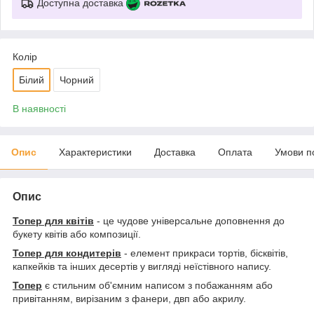
Доступна доставка
Колір
Білий
Чорний
В наявності
Опис
Характеристики
Доставка
Оплата
Умови п
Опис
Топер для квітів
- це чудове універсальне доповнення до
букету квітів або композиції.
Топер для кондитерів
- елемент прикраси тортів, бісквітів,
капкейків та інших десертів у вигляді неїстівного напису.
Топер
є стильним об'ємним написом з побажанням або
привітанням, вирізаним з фанери, двп або акрилу.