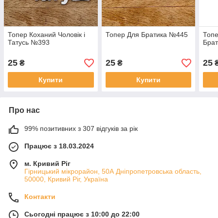
Топер Коханий Чоловік і
Топер Для Братика №445
Топе
Татусь №393
Бра
25
25
25
₴
₴
Купити
Купити
Про нас
99% позитивних з 307 відгуків за рік
Працює з 18.03.2024
м. Кривий Ріг
Гірницький мікрорайон, 50А Дніпропетровська область,
50000, Кривий Ріг, Україна
Контакти
Сьогодні працює з 10:00 до 22:00