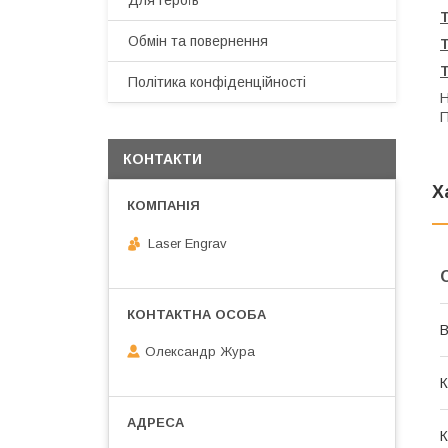
Для героїв
Т
Обмін та повернення
Політика конфіденційності
Н
П
КОНТАКТИ
Х
Laser Engrav
В
Олександр Жура
К
К