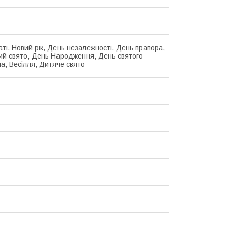
аті, Новий рік, День незалежності, День прапора,
й свято, День Народження, День святого
а, Весілля, Дитяче свято