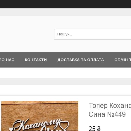
РО НАС
КОНТАКТИ
ДОСТАВКА ТА ОПЛАТА
ОБМІН 
Топер Кохано
Сина №449
25 ₴