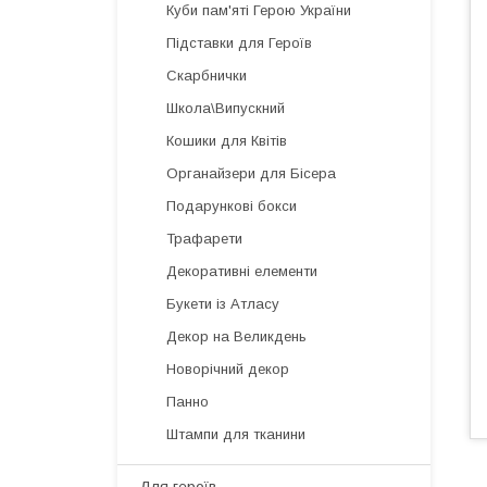
Куби пам'яті Герою України
Підставки для Героїв
Скарбнички
Школа\Випускний
Кошики для Квітів
Органайзери для Бісера
Подарункові бокси
Трафарети
Декоративні елементи
Букети із Атласу
Декор на Великдень
Новорічний декор
Панно
Штампи для тканини