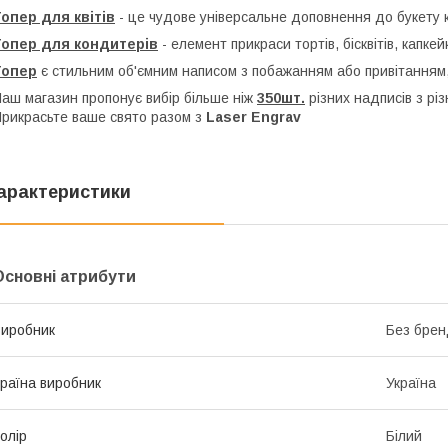
опер для квітів
- це чудове універсальне доповнення до букету кв
Топер для кондитерів
- елемент прикраси тортів, бісквітів, капкей
Топер
є стильним об'ємним написом з побажанням або привітанням,
аш магазин пропонує вибір більше ніж
350шт.
різних надписів з рі
рикрасьте ваше свято разом з
Laser Engrav
арактеристики
Основні атрибути
иробник
Без брен
раїна виробник
Україна
олір
Білий