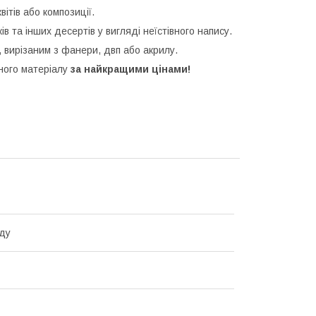
ітів або композиції.
ків та інших десертів у вигляді неїстівного напису.
 вирізаним з фанери, двп або акрилу.
зного матеріалу
за найкращими цінами!
ду