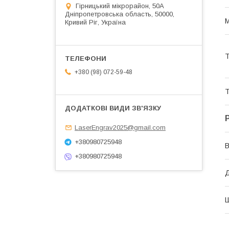
Гірницький мікрорайон, 50А
Дніпропетровська область, 50000,
М
Кривий Ріг, Україна
Т
+380 (98) 072-59-48
Т
LaserEngrav2025@gmail.com
+380980725948
В
+380980725948