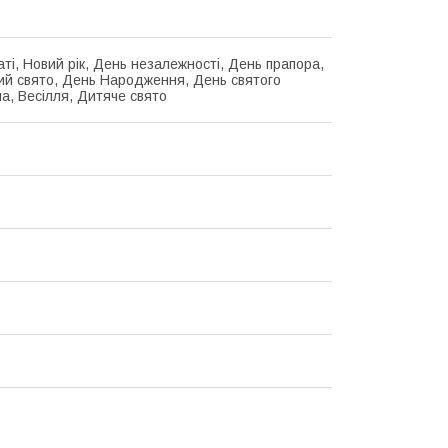
аті, Новий рік, День незалежності, День прапора,
й свято, День Народження, День святого
а, Весілля, Дитяче свято