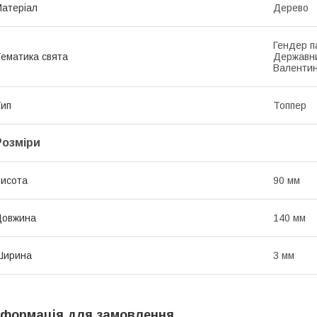
атеріал
Дерево
Гендер п
ематика свята
Державни
Валентин
ип
Топпер
Розміри
исота
90 мм
Довжина
140 мм
Ширина
3 мм
нформація для замовлення