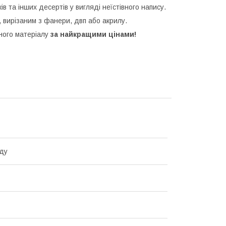
ків та інших десертів у вигляді неїстівного напису.
 вирізаним з фанери, двп або акрилу.
зного матеріалу
за найкращими цінами!
ду