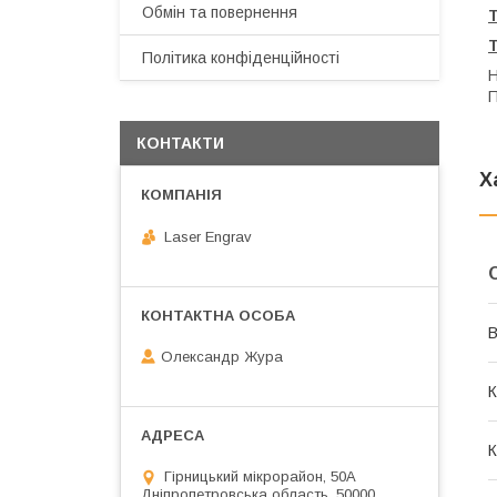
Обмін та повернення
Політика конфіденційності
Н
П
КОНТАКТИ
Х
Laser Engrav
В
Олександр Жура
К
К
Гірницький мікрорайон, 50А
Дніпропетровська область, 50000,