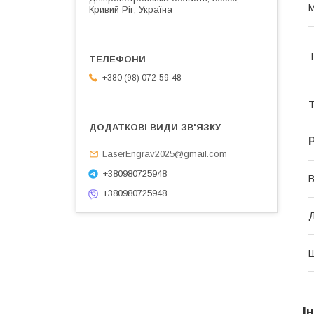
М
Кривий Ріг, Україна
Т
+380 (98) 072-59-48
Т
LaserEngrav2025@gmail.com
+380980725948
В
+380980725948
І