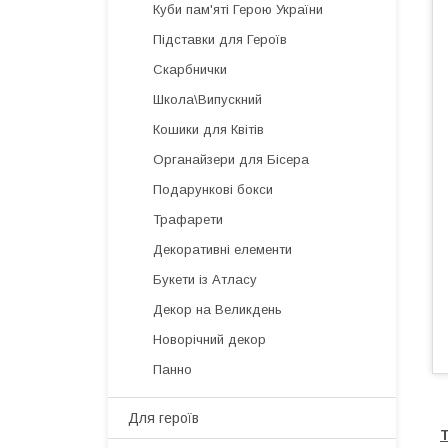
Куби пам'яті Герою України
Підставки для Героїв
Скарбнички
Школа\Випускний
Кошики для Квітів
Органайзери для Бісера
Подарункові бокси
Трафарети
Декоративні елементи
Букети із Атласу
Декор на Великдень
Новорічний декор
Панно
Для героїв
Т