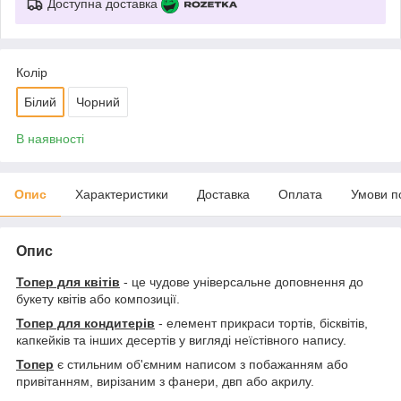
Доступна доставка
Колір
Білий
Чорний
В наявності
Опис
Характеристики
Доставка
Оплата
Умови п
Опис
Топер для квітів
- це чудове універсальне доповнення до
букету квітів або композиції.
Топер для кондитерів
- елемент прикраси тортів, бісквітів,
капкейків та інших десертів у вигляді неїстівного напису.
Топер
є стильним об'ємним написом з побажанням або
привітанням, вирізаним з фанери, двп або акрилу.