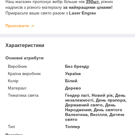
Наш магазин пропонує вибір більше ніж
350шт.
різних
надписів з різного матеріалу
за найкращими цінами!
Прикрасьте ваше свято разом з
Laser Engrav
Приховати
Характеристики
Основні атрибути
Виробник
Без бренду
Країна виробник
Україна
Колір
Білий
Матеріал
Дерево
Тематика свята
Гендер паті, Новий рік, День
незалежності, День прапора,
Державний свято, День
Народження, День святого
Валентина, Весілля, Дитяче
свято
Тип
Топпер
Розміри