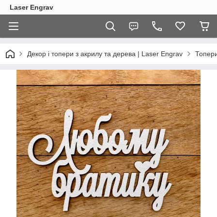
Laser Engrav
Декор і топери з акрилу та дерева | Laser Engrav
Топер