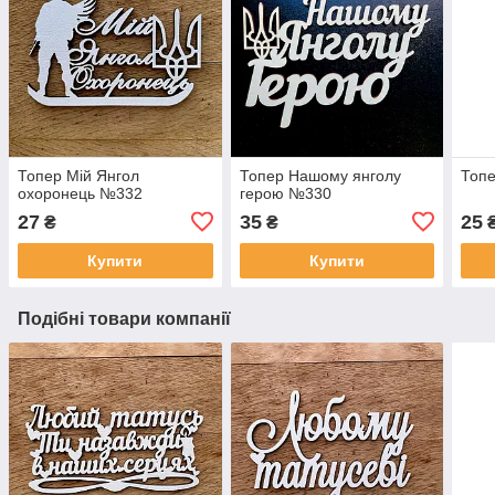
Топер Мій Янгол
Топер Нашому янголу
Топе
охоронець №332
герою №330
27
35
25
₴
₴
Купити
Купити
Подібні товари компанії