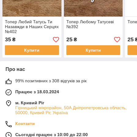
Топер Любий Татусь Ти
Топер Любому Татусеві
Топе
Назавжди в Наших Серцях
№392
№402
35
25
25
₴
₴
Купити
Купити
Про нас
99% позитивних з 308 відгуків за рік
Працює з 18.03.2024
м. Кривий Ріг
Гірницький мікрорайон, 50А Дніпропетровська область,
50000, Кривий Ріг, Україна
Контакти
Сьогодні працює з 10:00 до 22:00