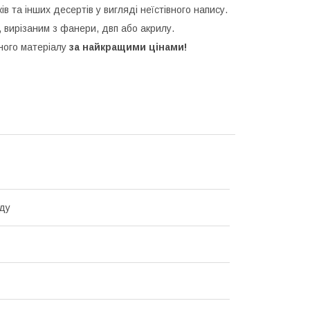
ків та інших десертів у вигляді неїстівного напису.
 вирізаним з фанери, двп або акрилу.
зного матеріалу
за найкращими цінами!
ду