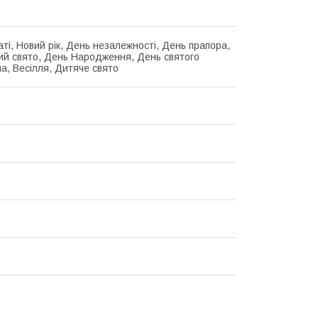
аті, Новий рік, День незалежності, День прапора,
й свято, День Народження, День святого
а, Весілля, Дитяче свято