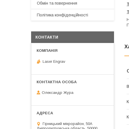
Обмін та повернення
Політика конфіденційності
Н
П
КОНТАКТИ
Х
Laser Engrav
В
Олександр Жура
К
К
Гірницький мікрорайон, 50А
Дніпропетровська область, 50000,