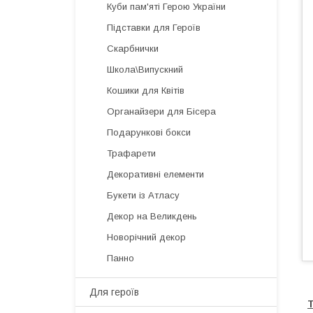
Куби пам'яті Герою України
Підставки для Героїв
Скарбнички
Школа\Випускний
Кошики для Квітів
Органайзери для Бісера
Подарункові бокси
Трафарети
Декоративні елементи
Букети із Атласу
Декор на Великдень
Новорічний декор
Панно
Для героїв
Т