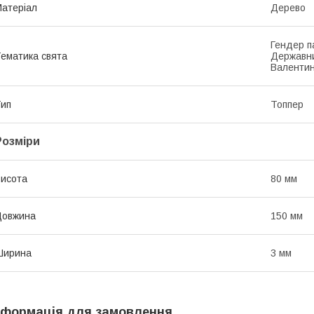
атеріал
Дерево
Гендер п
ематика свята
Державни
Валентин
ип
Топпер
Розміри
исота
80 мм
Довжина
150 мм
Ширина
3 мм
нформація для замовлення