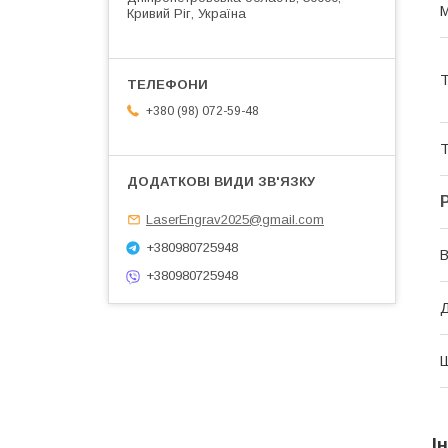
М
Кривий Ріг, Україна
Т
+380 (98) 072-59-48
Т
LaserEngrav2025@gmail.com
+380980725948
В
+380980725948
І