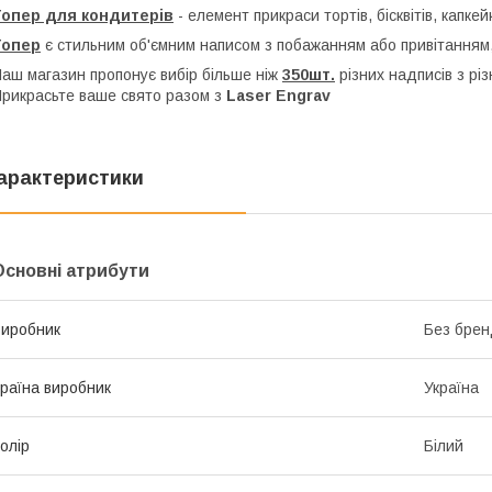
Топер для кондитерів
- елемент прикраси тортів, бісквітів, капкей
Топер
є стильним об'ємним написом з побажанням або привітанням,
аш магазин пропонує вибір більше ніж
350шт.
різних надписів з рі
рикрасьте ваше свято разом з
Laser Engrav
арактеристики
Основні атрибути
иробник
Без брен
раїна виробник
Україна
олір
Білий