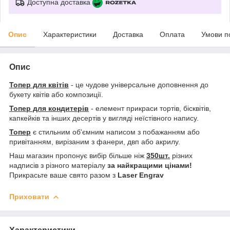
Доступна доставка
Опис
Характеристики
Доставка
Оплата
Умови п
Опис
Топер для квітів
- це чудове універсальне доповнення до
букету квітів або композиції.
Топер для кондитерів
- елемент прикраси тортів, бісквітів,
капкейків та інших десертів у вигляді неїстівного напису.
Топер
є стильним об'ємним написом з побажанням або
привітанням, вирізаним з фанери, двп або акрилу.
Наш магазин пропонує вибір більше ніж
350шт.
різних
надписів з різного матеріалу
за найкращими цінами!
Прикрасьте ваше свято разом з
Laser Engrav
Приховати