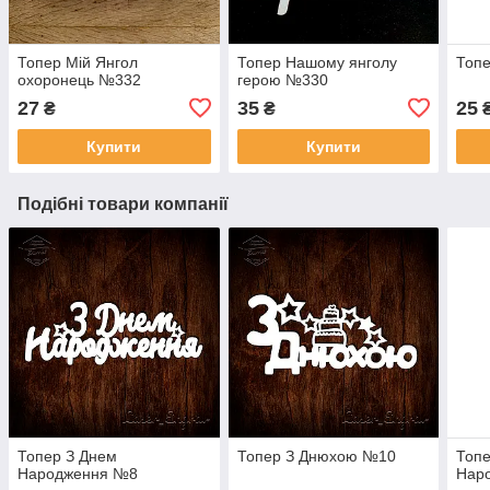
Топер Мій Янгол
Топер Нашому янголу
Топе
охоронець №332
герою №330
27
35
25
₴
₴
Купити
Купити
Подібні товари компанії
Топер З Днем
Топер З Днюхою №10
Топе
Народження №8
Нар