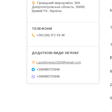
Гірницький мікрорайон, 50А
Дніпропетровська область, 50000,
М
Кривий Ріг, Україна
Т
+380 (98) 072-59-48
Т
LaserEngrav2025@gmail.com
+380980725948
В
+380980725948