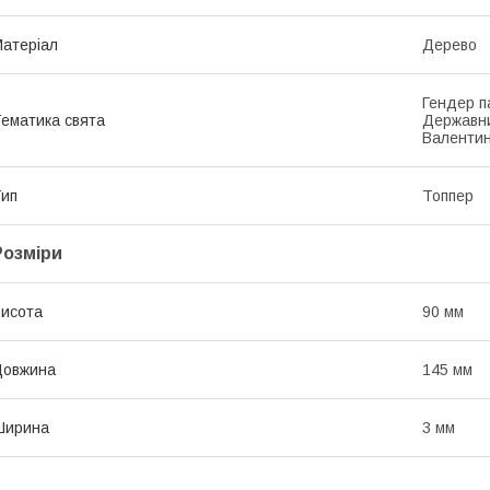
атеріал
Дерево
Гендер п
ематика свята
Державни
Валентин
ип
Топпер
Розміри
исота
90 мм
Довжина
145 мм
Ширина
3 мм