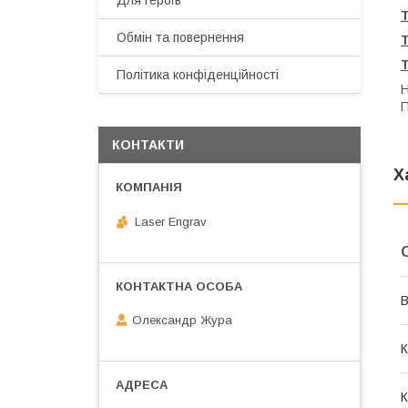
Для героїв
Т
Обмін та повернення
Політика конфіденційності
Н
П
КОНТАКТИ
Х
Laser Engrav
В
Олександр Жура
К
К