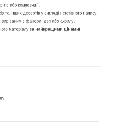
ітів або композиції.
ків та інших десертів у вигляді неїстівного напису.
 вирізаним з фанери, двп або акрилу.
зного матеріалу
за найкращими цінами!
ду