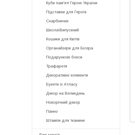
Куби пам'яті Герою України
Підставки для Героїв
Скарбнички
Школа\Випускний
Кошики для Квітів
Органайзери для Бісера
Подарункові бокси
Трафарети
Декоративні елементи
Букети із Атласу
Декор на Великдень
Новорічний декор
Панно
Штампи для тканини