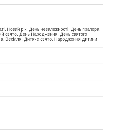
аті, Новий рік, День незалежності, День прапора,
й свято, День Народження, День святого
а, Весілля, Дитяче свято, Народження дитини