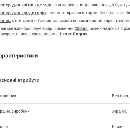
опер для квітів
- це чудове універсальне доповнення до букету кв
Топер для кондитерів
- елемент прикраси тортів, бісквітів, капкей
Топер
є стильним об'ємним написом з побажанням або привітанням,
аш магазин пропонує вибір більше ніж
350шт.
різних надписів з рі
рикрасьте ваше свято разом з
Laser Engrav
арактеристики
Основні атрибути
иробник
Без брен
раїна виробник
Україна
олір
Білий