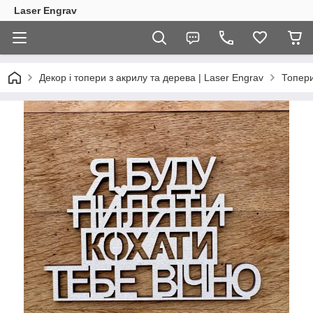
Laser Engrav
Декор і топери з акрилу та дерева | Laser Engrav
Топер