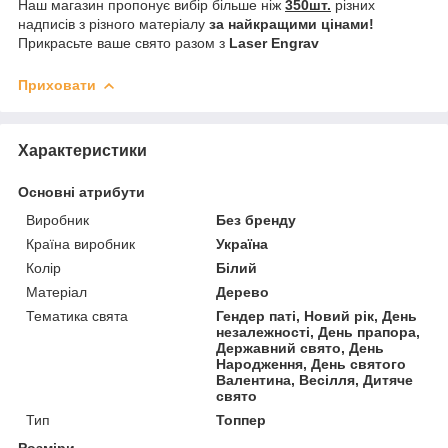
Наш магазин пропонує вибір більше ніж
350шт.
різних
надписів з різного матеріалу
за найкращими цінами!
Прикрасьте ваше свято разом з
Laser Engrav
Приховати
Характеристики
Основні атрибути
Виробник
Без бренду
Країна виробник
Україна
Колір
Білий
Матеріал
Дерево
Тематика свята
Гендер паті, Новий рік, День
незалежності, День прапора,
Державний свято, День
Народження, День святого
Валентина, Весілля, Дитяче
свято
Тип
Топпер
Розміри