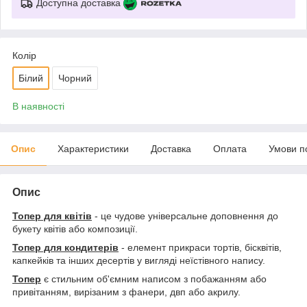
Доступна доставка
Колір
Білий
Чорний
В наявності
Опис
Характеристики
Доставка
Оплата
Умови п
Опис
Топер для квітів
- це чудове універсальне доповнення до
букету квітів або композиції.
Топер для кондитерів
- елемент прикраси тортів, бісквітів,
капкейків та інших десертів у вигляді неїстівного напису.
Топер
є стильним об'ємним написом з побажанням або
привітанням, вирізаним з фанери, двп або акрилу.