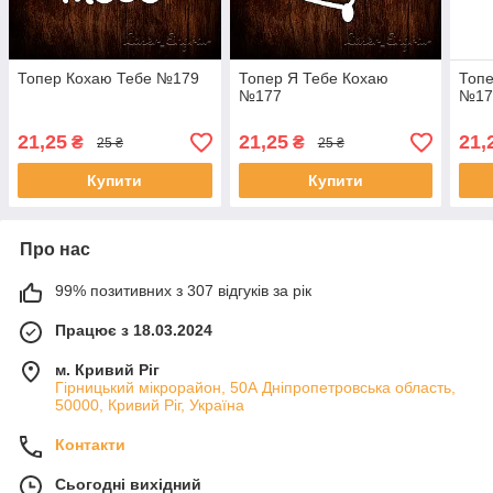
Топер Кохаю Тебе №179
Топер Я Тебе Кохаю
Топе
№177
№17
21,25
21,25
21,
₴
₴
25 ₴
25 ₴
Купити
Купити
Про нас
99% позитивних з 307 відгуків за рік
Працює з 18.03.2024
м. Кривий Ріг
Гірницький мікрорайон, 50А Дніпропетровська область,
50000, Кривий Ріг, Україна
Контакти
Сьогодні вихідний