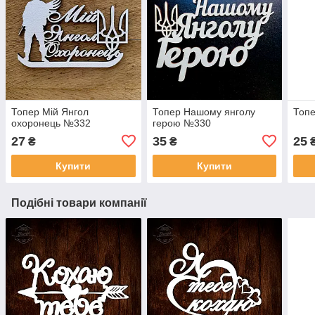
Топер Мій Янгол
Топер Нашому янголу
Топе
охоронець №332
герою №330
27
35
25
₴
₴
Купити
Купити
Подібні товари компанії