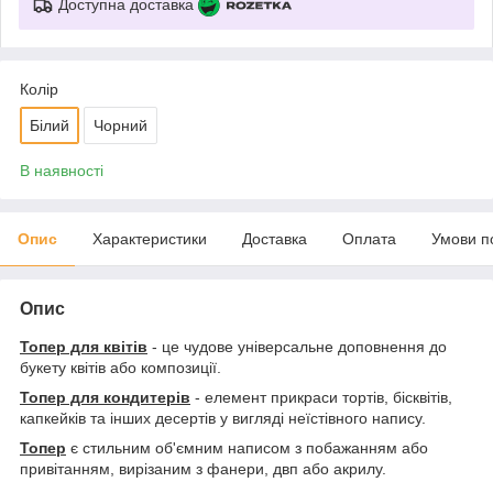
Доступна доставка
Колір
Білий
Чорний
В наявності
Опис
Характеристики
Доставка
Оплата
Умови п
Опис
Топер для квітів
- це чудове універсальне доповнення до
букету квітів або композиції.
Топер для кондитерів
- елемент прикраси тортів, бісквітів,
капкейків та інших десертів у вигляді неїстівного напису.
Топер
є стильним об'ємним написом з побажанням або
привітанням, вирізаним з фанери, двп або акрилу.