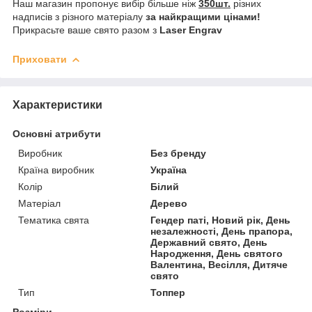
Наш магазин пропонує вибір більше ніж
350шт.
різних
надписів з різного матеріалу
за найкращими цінами!
Прикрасьте ваше свято разом з
Laser Engrav
Приховати
Характеристики
Основні атрибути
Виробник
Без бренду
Країна виробник
Україна
Колір
Білий
Матеріал
Дерево
Тематика свята
Гендер паті, Новий рік, День
незалежності, День прапора,
Державний свято, День
Народження, День святого
Валентина, Весілля, Дитяче
свято
Тип
Топпер
Розміри