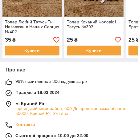
Топер Любий Татусь Ти
Топер Коханий Чоловік і
Топе
Назавжди в Наших Серцях
Татусь №393
Бра
№402
35
25
25
₴
₴
Купити
Купити
Про нас
99% позитивних з 306 відгуків за рік
Працює з 18.03.2024
м. Кривий Ріг
Гірницький мікрорайон, 50А Дніпропетровська область,
50000, Кривий Ріг, Україна
Контакти
Сьогодні працює з 10:00 до 22:00