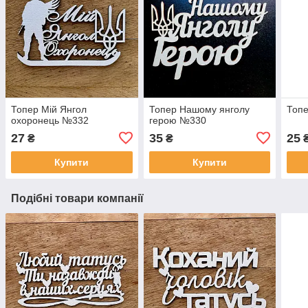
Топер Мій Янгол
Топер Нашому янголу
Топе
охоронець №332
герою №330
27
35
25
₴
₴
Купити
Купити
Подібні товари компанії