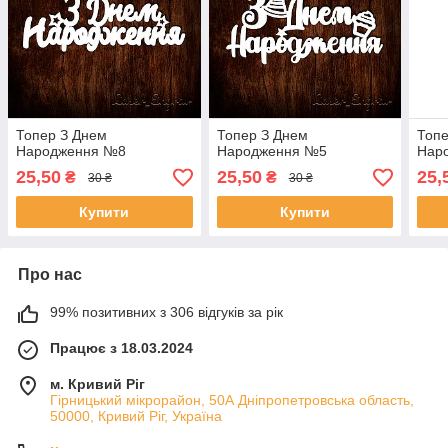
Топер З Днем
Топер З Днем
Топе
Народження №8
Народження №5
Нар
25,50
25,50
25,
₴
₴
30 ₴
30 ₴
Купити
Купити
Про нас
99% позитивних з 306 відгуків за рік
Працює з 18.03.2024
м. Кривий Ріг
Гірницький мікрорайон, 50А Дніпропетровська область,
50000, Кривий Ріг, Україна