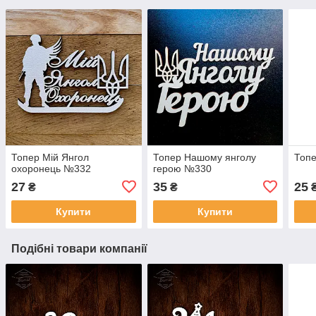
Топер Мій Янгол
Топер Нашому янголу
Топе
охоронець №332
герою №330
27
35
25
₴
₴
Купити
Купити
Подібні товари компанії