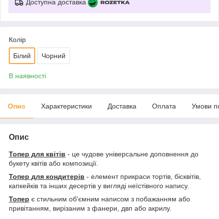
Доступна доставка
Колір
Білий
Чорний
В наявності
Опис
Характеристики
Доставка
Оплата
Умови п
Опис
Топер для квітів
- це чудове універсальне доповнення до
букету квітів або композиції.
Топер для кондитерів
- елемент прикраси тортів, бісквітів,
капкейків та інших десертів у вигляді неїстівного напису.
Топер
є стильним об'ємним написом з побажанням або
привітанням, вирізаним з фанери, двп або акрилу.