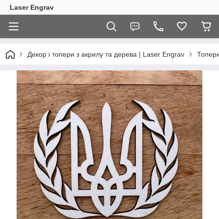
Laser Engrav
Декор і топери з акрилу та дерева | Laser Engrav
Топер