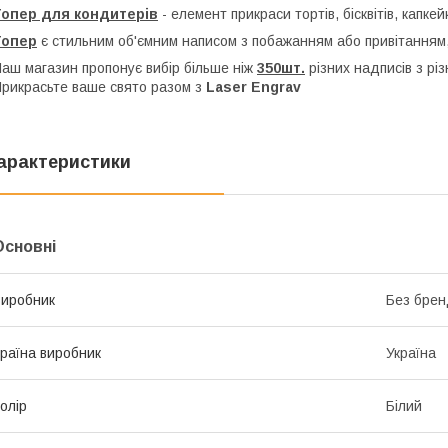
Топер для кондитерів
- елемент прикраси тортів, бісквітів, капкей
Топер
є стильним об'ємним написом з побажанням або привітанням,
аш магазин пропонує вибір більше ніж
350шт.
різних надписів з рі
рикрасьте ваше свято разом з
Laser Engrav
арактеристики
Основні
иробник
Без брен
раїна виробник
Україна
олір
Білий