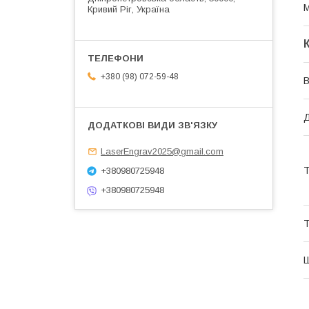
М
Кривий Ріг, Україна
+380 (98) 072-59-48
В
Д
LaserEngrav2025@gmail.com
Т
+380980725948
+380980725948
Т