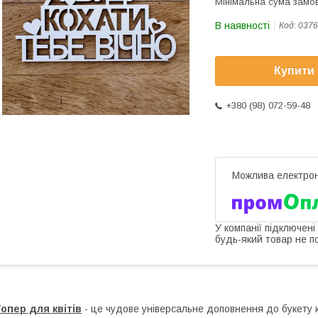
Мінімальна сума замов
В наявності
Код:
0376
Купити
+380 (98) 072-59-48
У компанії підключені
будь-який товар не п
опер для квітів
- це чудове універсальне доповнення до букету кв