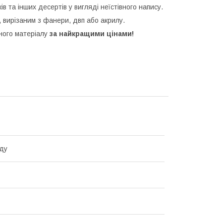
ків та інших десертів у вигляді неїстівного напису.
 вирізаним з фанери, двп або акрилу.
зного матеріалу
за найкращими цінами!
ду