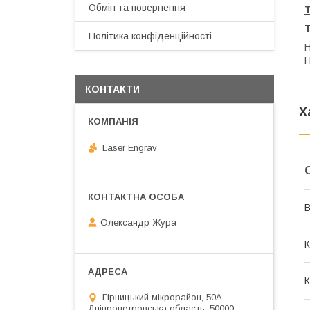
Обмін та повернення
Політика конфіденційності
Н
П
КОНТАКТИ
Х
Laser Engrav
В
Олександр Жура
К
К
Гірницький мікрорайон, 50А
Дніпропетровська область, 50000,