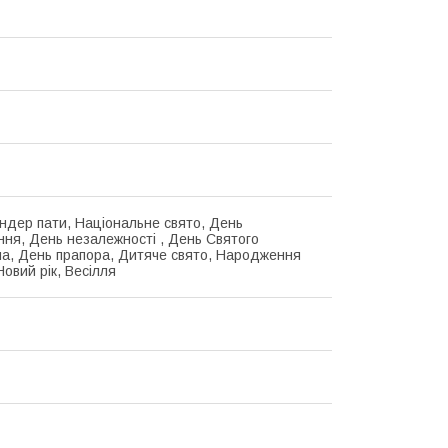
ендер пати, Національне свято, День
ня, День незалежності , День Святого
а, День прапора, Дитяче свято, Народження
овий рік, Весілля