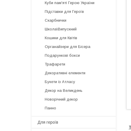
Куби пам'яті Герою України
Підставки для Героїв
Скарбнички
Школа\Випускний
Кошики для Квітів
Органайзери для Бісера
Подарункові бокси
Трафарети
Декоративні елементи
Букети із Атласу
Декор на Великдень
Новорічний декор
Панно
Для героїв
Т