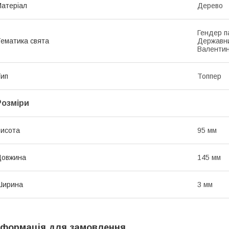
атеріал
Дерево
Гендер п
ематика свята
Державни
Валентин
ип
Топпер
Розміри
исота
95 мм
Довжина
145 мм
Ширина
3 мм
нформація для замовлення