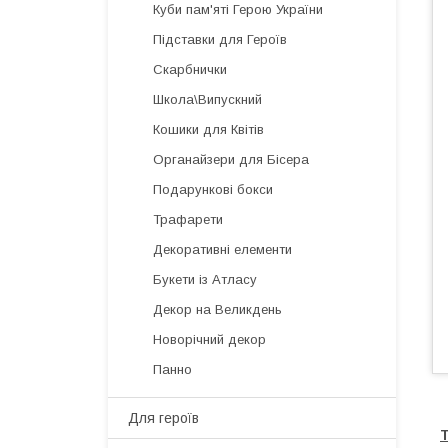
Куби пам'яті Герою України
Підставки для Героїв
Скарбнички
Школа\Випускний
Кошики для Квітів
Органайзери для Бісера
Подарункові бокси
Трафарети
Декоративні елементи
Букети із Атласу
Декор на Великдень
Новорічний декор
Панно
Для героїв
Т