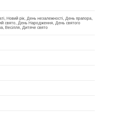
аті, Новий рік, День незалежності, День прапора,
й свято, День Народження, День святого
а, Весілля, Дитяче свято