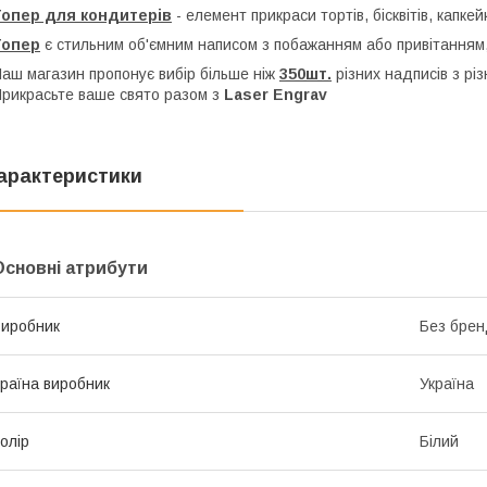
Топер для кондитерів
- елемент прикраси тортів, бісквітів, капкей
Топер
є стильним об'ємним написом з побажанням або привітанням,
аш магазин пропонує вибір більше ніж
350шт.
різних надписів з рі
рикрасьте ваше свято разом з
Laser Engrav
арактеристики
Основні атрибути
иробник
Без брен
раїна виробник
Україна
олір
Білий