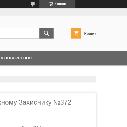
Кошик
Кошик
ТА ПОВЕРНЕННЯ
жному Захиснику №372