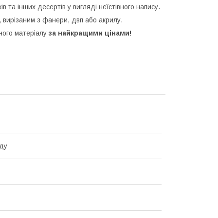
ків та інших десертів у вигляді неїстівного напису.
 вирізаним з фанери, двп або акрилу.
зного матеріалу
за найкращими цінами!
ду