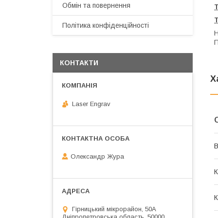
Обмін та повернення
Політика конфіденційності
Н
П
КОНТАКТИ
Х
Laser Engrav
В
Олександр Жура
К
К
Гірницький мікрорайон, 50А
Дніпропетровська область, 50000,