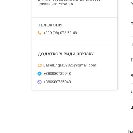
М
Кривий Ріг, Україна
Т
+380 (98) 072-59-48
Т
LaserEngrav2025@gmail.com
+380980725948
В
+380980725948
І