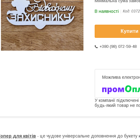
Мінімальна сума замов
В наявності
Код:
0372
Купити
+380 (98) 072-59-48
У компанії підключені
будь-який товар не п
опер для квітів
- це чудове універсальне доповнення до букету кв