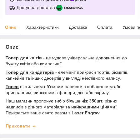
Доступна доставка
Опис
Характеристики
Доставка
Оплата
Умови п
Опис
Топер для квітів
- це чудове універсальне доповнення до
букету квітів або композиції.
Топер для кондитерів
- елемент прикраси тортів, бісквітів,
капкейків та інших десертів у вигляді неїстівного напису.
Топер
є стильним об'ємним написом з побажанням або
привітанням, вирізаним з фанери, двп або акрилу.
Наш магазин пропонує вибір більше ніж
350шт.
різних
надписів з різного матеріалу
за найкращими цінами!
Прикрасьте ваше свято разом з
Laser Engrav
Приховати