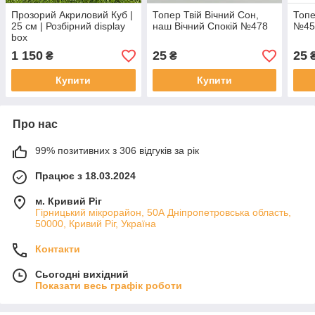
Прозорий Акриловий Куб |
Топер Твій Вічний Сон,
Топе
25 см | Розбірний display
наш Вічний Спокій №478
№45
box
1 150
25
25
₴
₴
Купити
Купити
Про нас
99% позитивних з 306 відгуків за рік
Працює з 18.03.2024
м. Кривий Ріг
Гірницький мікрорайон, 50А Дніпропетровська область,
50000, Кривий Ріг, Україна
Контакти
Сьогодні вихідний
Показати весь графік роботи