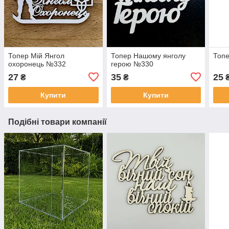
Топер Мій Янгол
Топер Нашому янголу
Топе
охоронець №332
герою №330
27
35
25
₴
₴
Купити
Купити
Подібні товари компанії