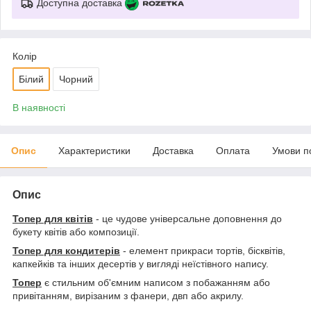
Доступна доставка
Колір
Білий
Чорний
В наявності
Опис
Характеристики
Доставка
Оплата
Умови п
Опис
Топер для квітів
- це чудове універсальне доповнення до
букету квітів або композиції.
Топер для кондитерів
- елемент прикраси тортів, бісквітів,
капкейків та інших десертів у вигляді неїстівного напису.
Топер
є стильним об'ємним написом з побажанням або
привітанням, вирізаним з фанери, двп або акрилу.