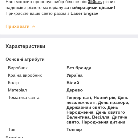
Наш магазин пропонує вибір більше ніж
350шт.
різних
надписів з різного матеріалу
за найкращими цінами!
Прикрасьте ваше свято разом з
Laser Engrav
Приховати
Характеристики
Основні атрибути
Виробник
Без бренду
Країна виробник
Україна
Колір
Білий
Матеріал
Дерево
Тематика свята
Гендер паті, Новий рік, День
незалежності, День прапора,
Державний свято, День
Народження, День святого
Валентина, Весілля, Дитяче
свято, Народження дитини
Тип
Топпер
Розміри