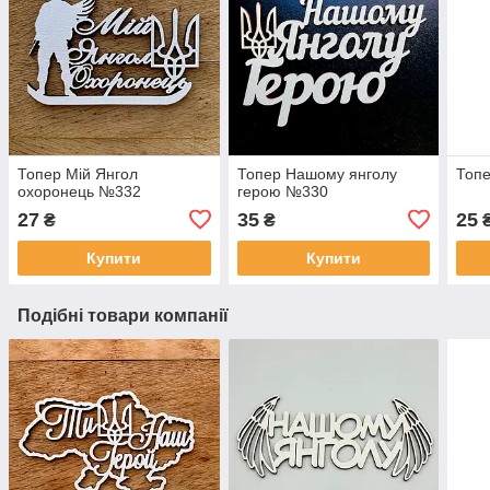
Топер Мій Янгол
Топер Нашому янголу
Топе
охоронець №332
герою №330
27
35
25
₴
₴
Купити
Купити
Подібні товари компанії