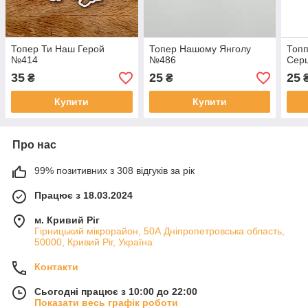
Топер Ти Наш Герой
Топер Нашому Янголу
Топп
№414
№486
Сер
35
25
25
₴
₴
Купити
Купити
Про нас
99% позитивних з 308 відгуків за рік
Працює з 18.03.2024
м. Кривий Ріг
Гірницький мікрорайон, 50А Дніпропетровська область,
50000, Кривий Ріг, Україна
Контакти
Сьогодні працює з 10:00 до 22:00
Показати весь графік роботи