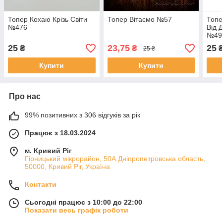
Топер Кохаю Крізь Світи
Топер Вітаємо №57
Топе
№476
Від 
№49
25
23,75
25
₴
₴
25 ₴
Купити
Купити
Про нас
99% позитивних з 306 відгуків за рік
Працює з 18.03.2024
м. Кривий Ріг
Гірницький мікрорайон, 50А Дніпропетровська область,
50000, Кривий Ріг, Україна
Контакти
Сьогодні працює з 10:00 до 22:00
Показати весь графік роботи