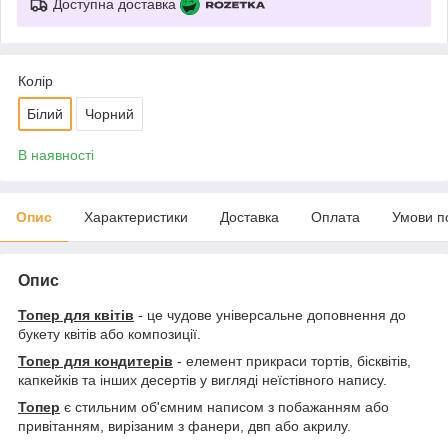
Доступна доставка
Колір
Білий
Чорний
В наявності
Опис
Характеристики
Доставка
Оплата
Умови п
Опис
Топер для квітів
- це чудове універсальне доповнення до
букету квітів або композиції.
Топер для кондитерів
- елемент прикраси тортів, бісквітів,
капкейків та інших десертів у вигляді неїстівного напису.
Топер
є стильним об'ємним написом з побажанням або
привітанням, вирізаним з фанери, двп або акрилу.