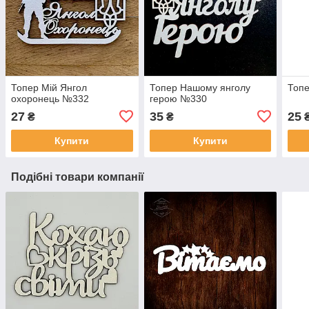
Топер Мій Янгол
Топер Нашому янголу
Топе
охоронець №332
герою №330
27
35
25
₴
₴
Купити
Купити
Подібні товари компанії