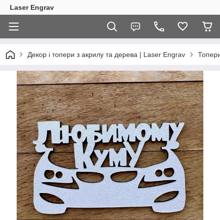
Laser Engrav
Декор і топери з акрилу та дерева | Laser Engrav
Топер