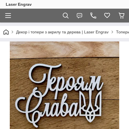
Laser Engrav
Декор і топери з акрилу та дерева | Laser Engrav
Топер