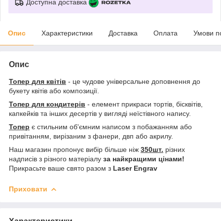
Доступна доставка
Опис
Характеристики
Доставка
Оплата
Умови п
Опис
Топер для квітів
- це чудове універсальне доповнення до
букету квітів або композиції.
Топер для кондитерів
- елемент прикраси тортів, бісквітів,
капкейків та інших десертів у вигляді неїстівного напису.
Топер
є стильним об'ємним написом з побажанням або
привітанням, вирізаним з фанери, двп або акрилу.
Наш магазин пропонує вибір більше ніж
350шт.
різних
надписів з різного матеріалу
за найкращими цінами!
Прикрасьте ваше свято разом з
Laser Engrav
Приховати