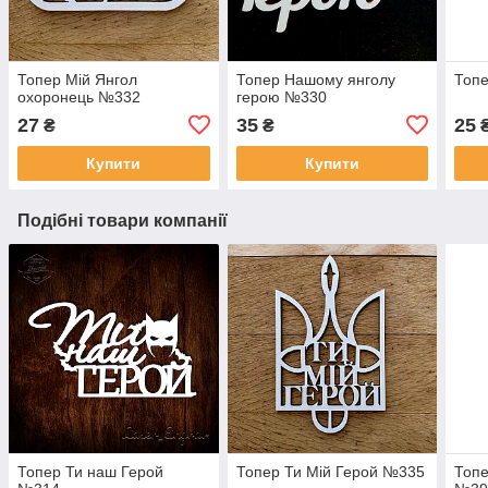
Топер Мій Янгол
Топер Нашому янголу
Топе
охоронець №332
герою №330
27
35
25
₴
₴
Купити
Купити
Подібні товари компанії
Топер Ти наш Герой
Топер Ти Мій Герой №335
Топе