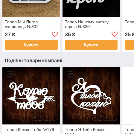
Топер Мій Янгол
Топер Нашому янголу
Топе
охоронець №332
герою №330
27
35
25
₴
₴
Купити
Купити
Подібні товари компанії
Топер Кохаю Тебе №179
Топер Я Тебе Кохаю
Топе