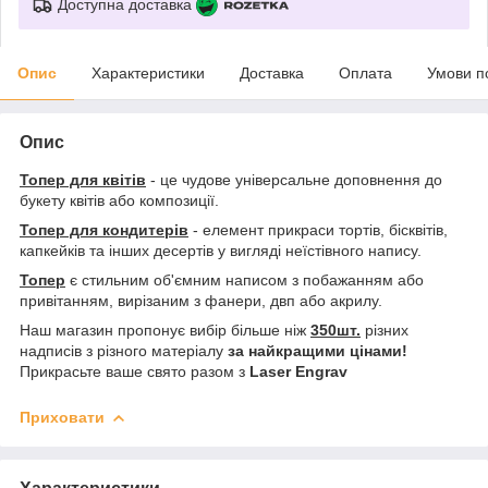
Доступна доставка
Опис
Характеристики
Доставка
Оплата
Умови п
Опис
Топер для квітів
- це чудове універсальне доповнення до
букету квітів або композиції.
Топер для кондитерів
- елемент прикраси тортів, бісквітів,
капкейків та інших десертів у вигляді неїстівного напису.
Топер
є стильним об'ємним написом з побажанням або
привітанням, вирізаним з фанери, двп або акрилу.
Наш магазин пропонує вибір більше ніж
350шт.
різних
надписів з різного матеріалу
за найкращими цінами!
Прикрасьте ваше свято разом з
Laser Engrav
Приховати