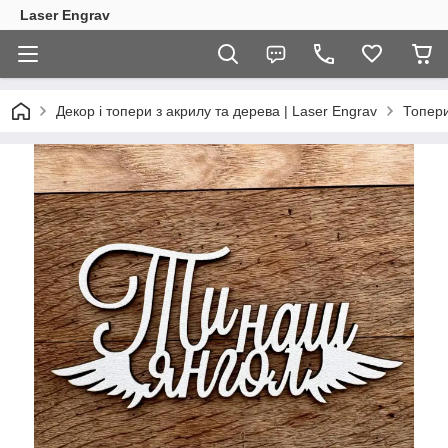
Laser Engrav
Декор і топери з акрилу та дерева | Laser Engrav
Топер