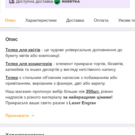
Доступна доставка
Опис
Характеристики
Доставка
Оплата
Умови п
Опис
Топер для квітів
- це чудове універсальне доповнення до
букету квітів або композиції.
Топер для кондитерів
- елемент прикраси тортів, бісквітів,
капкейків та інших десертів у вигляді неїстівного напису.
Топер
є стильним об'ємним написом з побажанням або
привітанням, вирізаним з фанери, двп або акрилу.
Наш магазин пропонує вибір більше ніж
350шт.
різних
надписів з різного матеріалу
за найкращими цінами!
Прикрасьте ваше свято разом з
Laser Engrav
Приховати