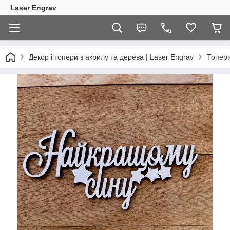
Laser Engrav
Декор і топери з акрилу та дерева | Laser Engrav
Топер