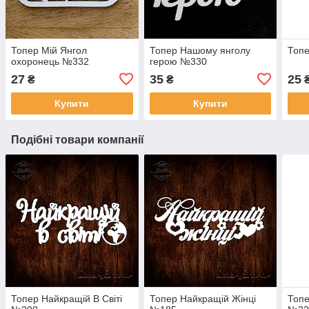
Топер Мій Янгол
Топер Нашому янголу
Топе
охоронець №332
герою №330
27
35
25
₴
₴
Купити
Купити
Подібні товари компанії
Топер Найкращій В Світі
Топер Найкращій Жінці
Топе