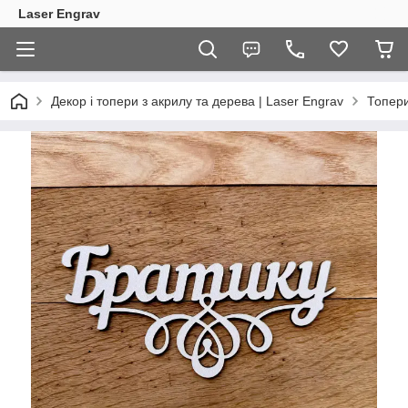
Laser Engrav
Декор і топери з акрилу та дерева | Laser Engrav
Топер