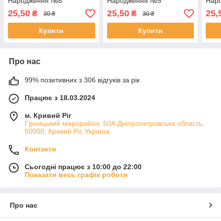
Народження №8
Народження №5
Нар
25,50
25,50
25,
₴
₴
30 ₴
30 ₴
Купити
Купити
Про нас
99% позитивних з 306 відгуків за рік
Працює з 18.03.2024
м. Кривий Ріг
Гірницький мікрорайон, 50А Дніпропетровська область,
50000, Кривий Ріг, Україна
Контакти
Сьогодні працює з 10:00 до 22:00
Показати весь графік роботи
Про нас