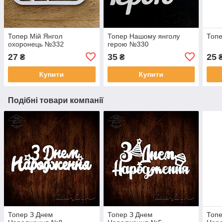
Топер Мій Янгол
Топер Нашому янголу
Топе
охоронець №332
герою №330
27
35
25
₴
₴
Купити
Купити
Подібні товари компанії
Топер З Днем
Топер З Днем
Топе