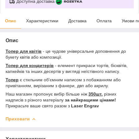
Доступна доставка
Опис
Характеристики
Доставка
Оплата
Умови п
Опис
Топер для квітів
- це чудове універсальне доповнення до
букету квітів або композиції.
Топер для кондитерів
- елемент прикраси тортів, бісквітів,
капкейків та інших десертів у вигляді неїстівного напису.
Топер
є стильним об'ємним написом з побажанням або
привітанням, вирізаним з фанери, двп або акрилу.
Наш магазин пропонує вибір більше ніж
350шт.
різних
надписів з різного матеріалу
за найкращими цінами!
Прикрасьте ваше свято разом з
Laser Engrav
Приховати