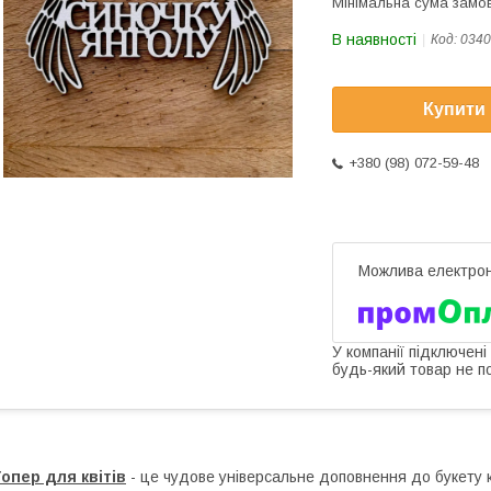
Мінімальна сума замов
В наявності
Код:
0340
Купити
+380 (98) 072-59-48
У компанії підключені
будь-який товар не п
опер для квітів
- це чудове універсальне доповнення до букету кв