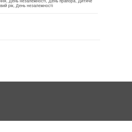
ня, День незалежності, День прапора, Дитяче
овий рік, День незалежності