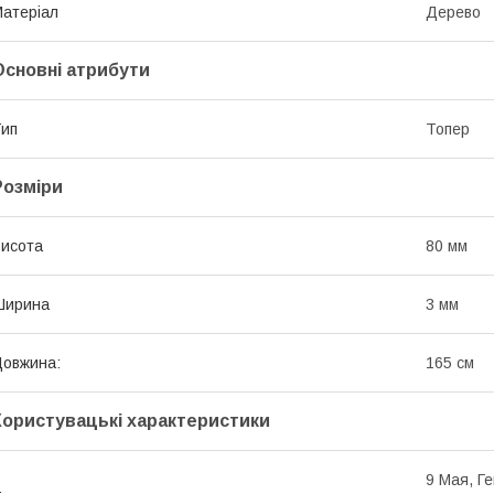
атеріал
Дерево
Основні атрибути
ип
Топер
Розміри
исота
80 мм
Ширина
3 мм
овжина:
165 см
Користувацькі характеристики
9 Мая, Г