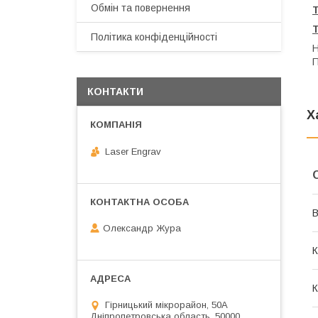
Обмін та повернення
Політика конфіденційності
Н
П
КОНТАКТИ
Х
Laser Engrav
В
Олександр Жура
К
К
Гірницький мікрорайон, 50А
Дніпропетровська область, 50000,