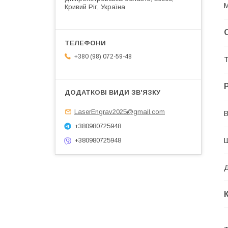
М
Кривий Ріг, Україна
+380 (98) 072-59-48
Т
LaserEngrav2025@gmail.com
В
+380980725948
+380980725948
Д