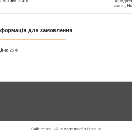
ематика свята
народжен
свято, Н
нформація для замовлення
іна:
25 ₴
Сайт створений на маркетплейсі
Prom.ua