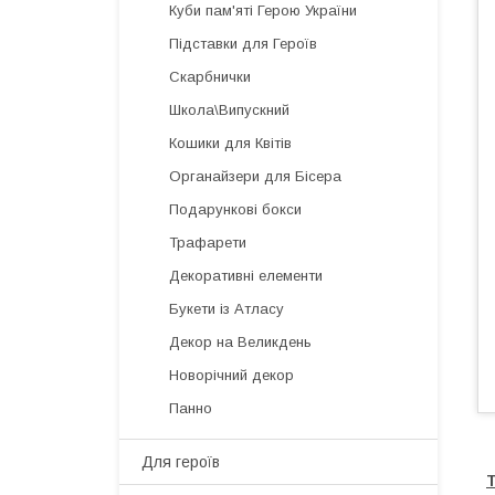
Куби пам'яті Герою України
Підставки для Героїв
Скарбнички
Школа\Випускний
Кошики для Квітів
Органайзери для Бісера
Подарункові бокси
Трафарети
Декоративні елементи
Букети із Атласу
Декор на Великдень
Новорічний декор
Панно
Для героїв
Т