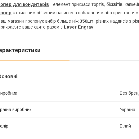
Топер для кондитерів
- елемент прикраси тортів, бісквітів, капкей
Топер
є стильним об'ємним написом з побажанням або привітанням,
аш магазин пропонує вибір більше ніж
350шт.
різних надписів з рі
рикрасьте ваше свято разом з
Laser Engrav
арактеристики
Основні
иробник
Без брен
раїна виробник
Україна
олір
Білий