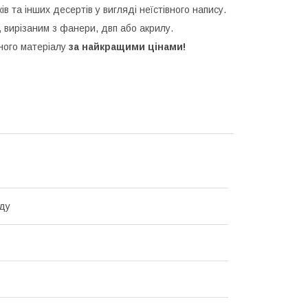
ків та інших десертів у вигляді неїстівного напису.
 вирізаним з фанери, двп або акрилу.
зного матеріалу
за найкращими цінами!
ду