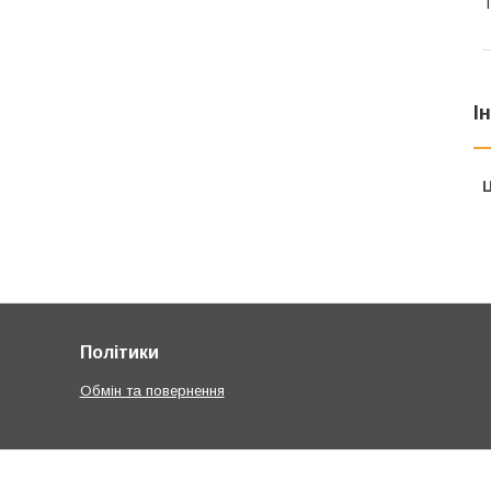
Т
І
Ц
Політики
Обмін та повернення