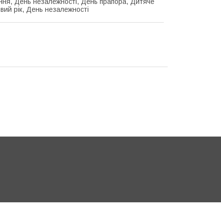
ня, День незалежності, День прапора, Дитяче
овий рік, День незалежності