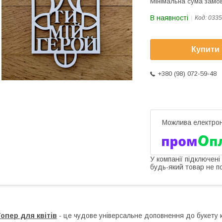
Мінімальна сума замов
В наявності
Код:
0335
Купити
+380 (98) 072-59-48
У компанії підключені
будь-який товар не п
опер для квітів
- це чудове універсальне доповнення до букету кв