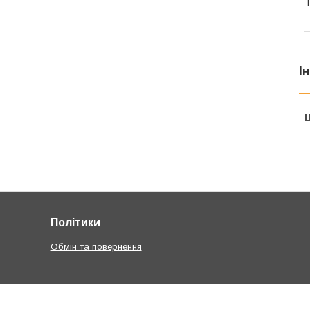
Т
І
Ц
Політики
Обмін та повернення