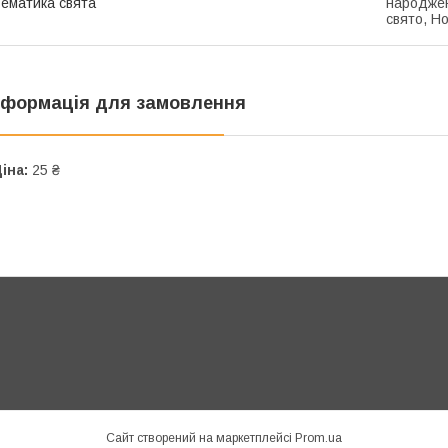
ематика свята
народжен
свято, Н
нформація для замовлення
іна:
25 ₴
Сайт створений на маркетплейсі
Prom.ua