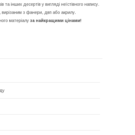
ків та інших десертів у вигляді неїстівного напису.
 вирізаним з фанери, двп або акрилу.
зного матеріалу
за найкращими цінами!
ду