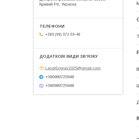
М
Кривий Ріг, Україна
+380 (98) 072-59-48
Т
LaserEngrav2025@gmail.com
В
+380980725948
+380980725948
Д