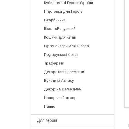
Куби пам'яті Герою України
Підставки для Героїв
Скарбнички
Школа\Випускний
Кошики для Квітів
Органайзери для Бісера
Подарункові бокси
Трафарети
Декоративні елементи
Букети із Атласу
Декор на Великдень
Новорічний декор
Панно
Для героїв
Т