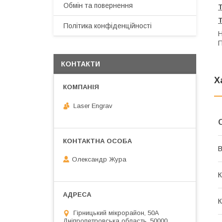
Обмін та повернення
Політика конфіденційності
Н
П
КОНТАКТИ
Х
Laser Engrav
В
Олександр Жура
К
К
Гірницький мікрорайон, 50А
Дніпропетровська область, 50000,