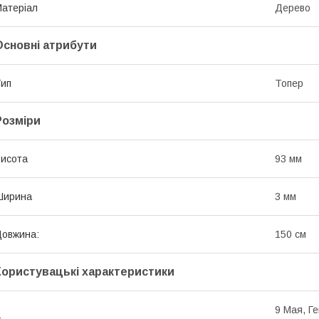
атеріал
Дерево
Основні атрибути
ип
Топер
Розміри
исота
93 мм
Ширина
3 мм
овжина:
150 см
Користувацькі характеристики
9 Мая, Г