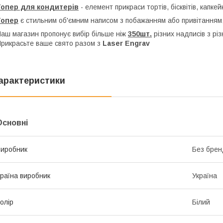
Топер для кондитерів
- елемент прикраси тортів, бісквітів, капкей
Топер
є стильним об'ємним написом з побажанням або привітанням,
аш магазин пропонує вибір більше ніж
350шт.
різних надписів з рі
рикрасьте ваше свято разом з
Laser Engrav
арактеристики
Основні
иробник
Без брен
раїна виробник
Україна
олір
Білий