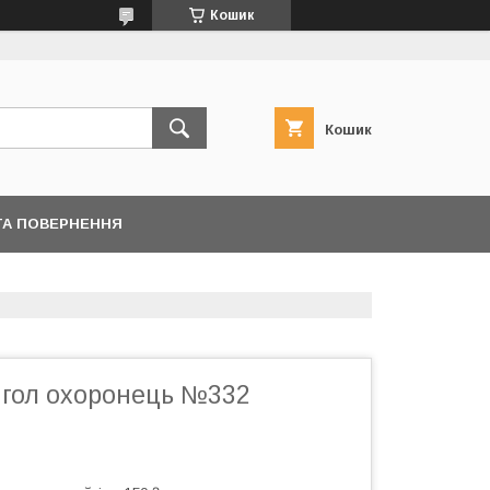
Кошик
Кошик
ТА ПОВЕРНЕННЯ
нгол охоронець №332