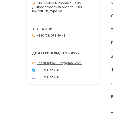
М
Гірницький мікрорайон, 50А
Дніпропетровська область, 50000,
Кривий Ріг, Україна
Т
+380 (98) 072-59-48
В
LaserEngrav2025@gmail.com
+380980725948
+380980725948
Д