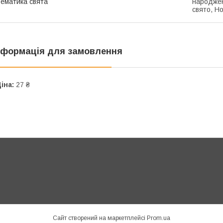
ематика свята
народжен
свято, Н
нформація для замовлення
іна:
27 ₴
Сайт створений на маркетплейсі
Prom.ua