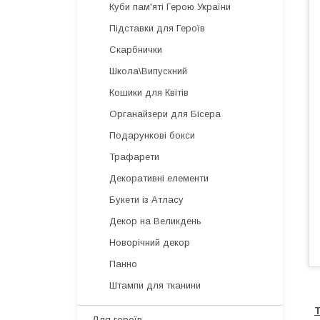
Куби пам'яті Герою України
Підставки для Героїв
Скарбнички
Школа\Випускний
Кошики для Квітів
Органайзери для Бісера
Подарункові бокси
Трафарети
Декоративні елементи
Букети із Атласу
Декор на Великдень
Новорічний декор
Панно
Штампи для тканини
Т