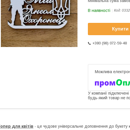
Мінімальна сума замов
В наявності
Код:
0332
Купити
+380 (98) 072-59-48
У компанії підключені
будь-який товар не п
опер для квітів
- це чудове універсальне доповнення до букету кв