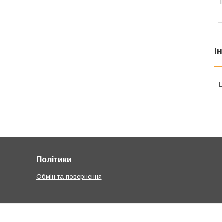
Т
І
Ц
Політики
Обмін та повернення