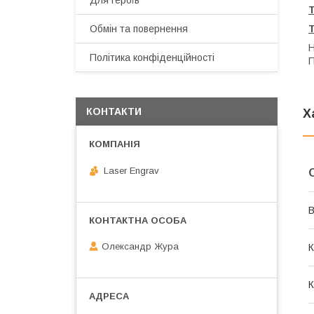
Для героїв
Обмін та повернення
Н
Політика конфіденційності
П
КОНТАКТИ
Х
Laser Engrav
В
Олександр Жура
К
К