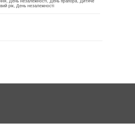
ня, День незалежності, День прапора, Дитяче
овий рік, День незалежності