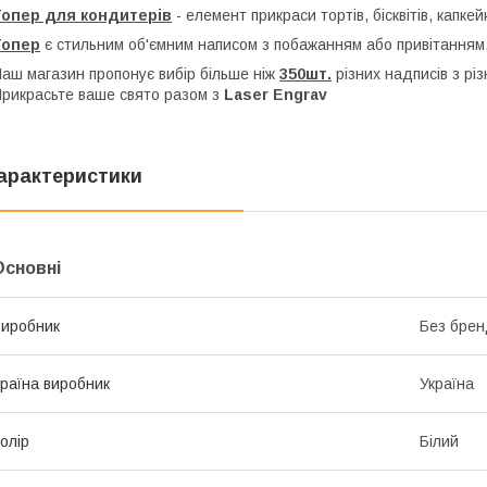
Топер для кондитерів
- елемент прикраси тортів, бісквітів, капкей
Топер
є стильним об'ємним написом з побажанням або привітанням,
аш магазин пропонує вибір більше ніж
350шт.
різних надписів з рі
рикрасьте ваше свято разом з
Laser Engrav
арактеристики
Основні
иробник
Без брен
раїна виробник
Україна
олір
Білий