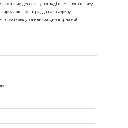
ків та інших десертів у вигляді неїстівного напису.
 вирізаним з фанери, двп або акрилу.
зного матеріалу
за найкращими цінами!
ду