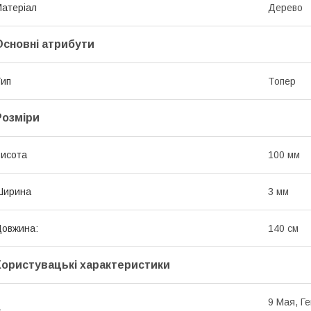
атеріал
Дерево
Основні атрибути
ип
Топер
Розміри
исота
100 мм
Ширина
3 мм
овжина:
140 см
Користувацькі характеристики
9 Мая, Г