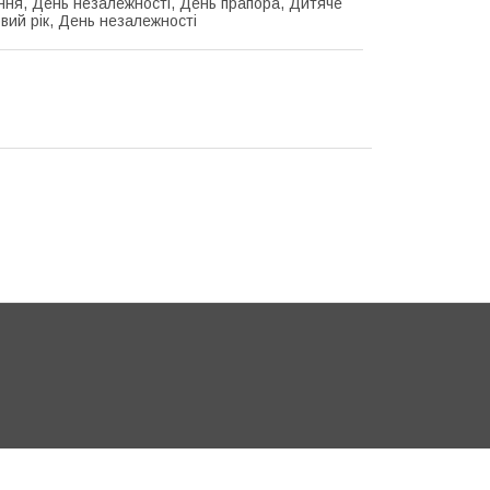
ня, День незалежності, День прапора, Дитяче
овий рік, День незалежності