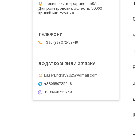
Гірницький мікрорайон, 50А
Дніпропетровська область, 50000,
Кривий Ріг, Україна
М
+380 (98) 072-59-48
Т
LaserEngrav2025@gmail.com
В
+380980725948
+380980725948
Д