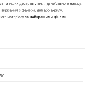
ків та інших десертів у вигляді неїстівного напису.
 вирізаним з фанери, двп або акрилу.
зного матеріалу
за найкращими цінами!
ду