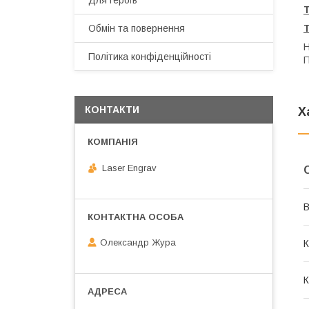
Для героїв
Обмін та повернення
Н
Політика конфіденційності
П
КОНТАКТИ
Х
Laser Engrav
В
Олександр Жура
К
К