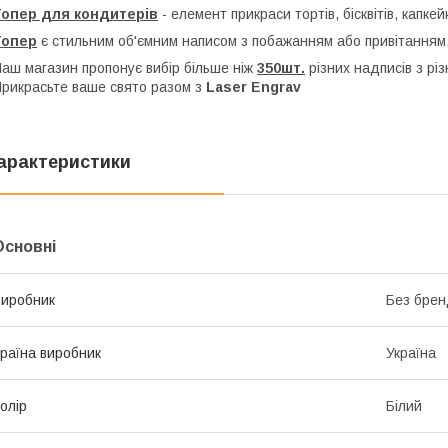
Топер для кондитерів
- елемент прикраси тортів, бісквітів, капкей
Топер
є стильним об'ємним написом з побажанням або привітанням,
аш магазин пропонує вибір більше ніж
350шт.
різних надписів з рі
рикрасьте ваше свято разом з
Laser Engrav
арактеристики
Основні
иробник
Без брен
раїна виробник
Україна
олір
Білий