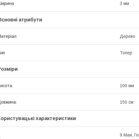
Ширина
3 мм
Основні атрибути
атеріал
Дерево
ип
Топер
Розміри
исота
100 мм
овжина:
150 см
Користувацькі характеристики
9 Мая, Г