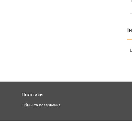
Т
І
Ц
Політики
Обмін та повернення