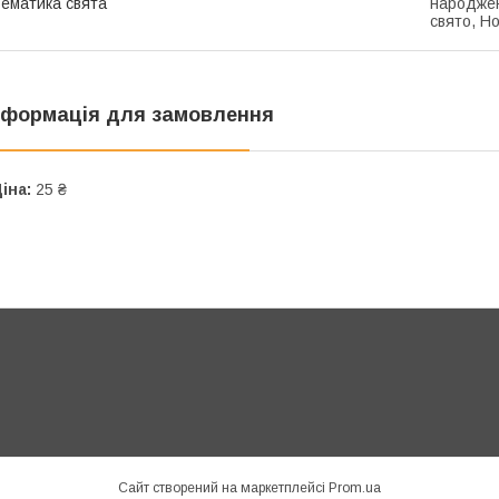
ематика свята
народжен
свято, Н
нформація для замовлення
іна:
25 ₴
Сайт створений на маркетплейсі
Prom.ua