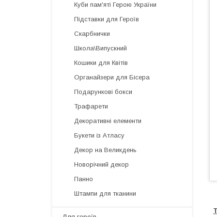
Куби пам'яті Герою України
Підставки для Героїв
Скарбнички
Школа\Випускний
Кошики для Квітів
Органайзери для Бісера
Подарункові бокси
Трафарети
Декоративні елементи
Букети із Атласу
Декор на Великдень
Новорічний декор
Панно
Штампи для тканини
Т