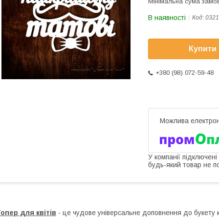
Мінімальна сума замов
В наявності
Код:
0321
Купити
+380 (98) 072-59-48
У компанії підключені
будь-який товар не п
опер для квітів
- це чудове універсальне доповнення до букету кв